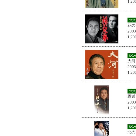
1,
花の
200
1,
大河
200
1,
恩返
200
1,
北の