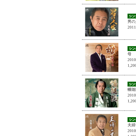
男の
201
母
201
1,
幡随
201
1,
夫婦
201