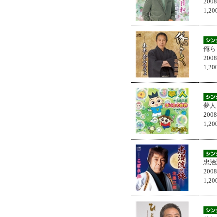
200
1,
俺ら
200
1,
夢人
200
1,
忠治
200
1,