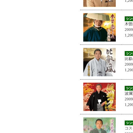
1,
木曽
200
1,
比叡
200
1,
波瀾
200
1,
コス