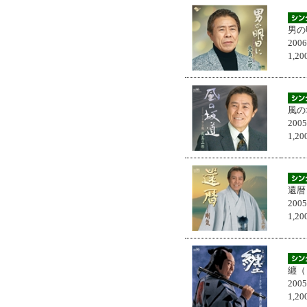
男の
200
1,
風の
200
1,
還暦
200
1,
纏（
200
1,