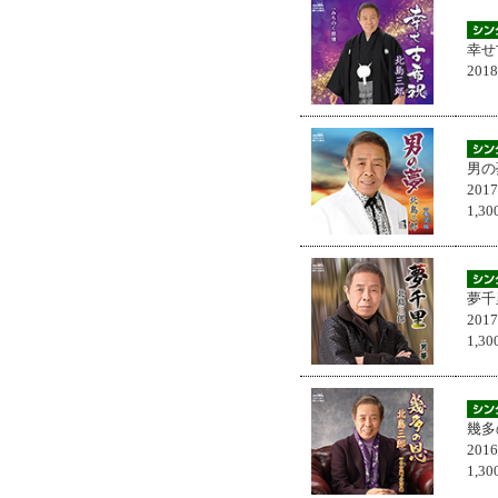
幸せ
201
男の
201
1,
夢千
201
1,
幾多
201
1,