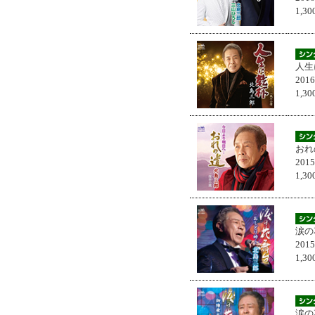
1,
人生
201
1,
おれ
201
1,
涙の
201
1,
涙の