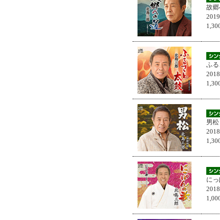
故郷
201
1,
ふる
201
1,
男松
201
1,
にっ
201
1,