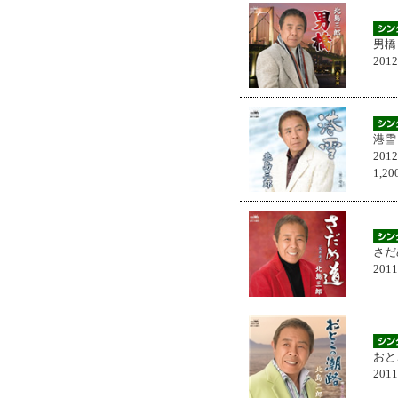
男橋
201
港雪
201
1,
さだ
201
おと
201