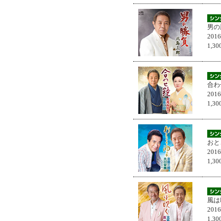
男の
201
1,
合わ
201
1,
おと
201
1,
風は
201
1,