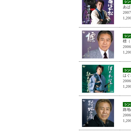
あば
200
1,
標（
200
1,
はぐ
200
1,
路地
200
1,