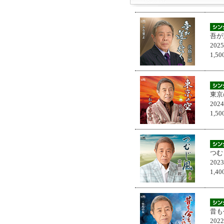
吾が
202
1,
東京
202
1,
つむ
202
1,
昔も
202