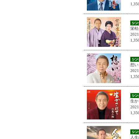
1,
栄枯
202
1,
想い
202
1,
生か
202
1,
人生