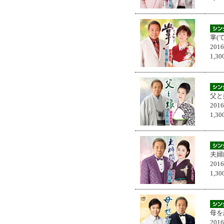
掌(
201
1,
父と
201
1,
夫婦
201
1,
母を
201