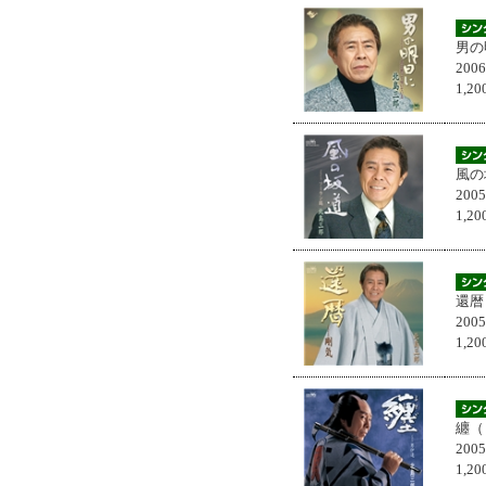
男の
200
1,
風の
200
1,
還暦
200
1,
纏（
200
1,