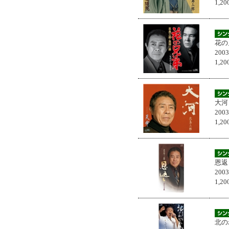
1,
花の
200
1,
大河
200
1,
恩返
200
1,
北の