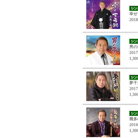
幸せ
201
男の
201
1,
夢千
201
1,
幾多
201
1,