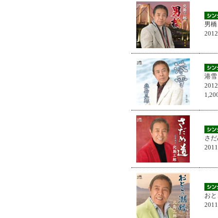
男橋
201
港雪
201
1,
さだ
201
おと
201