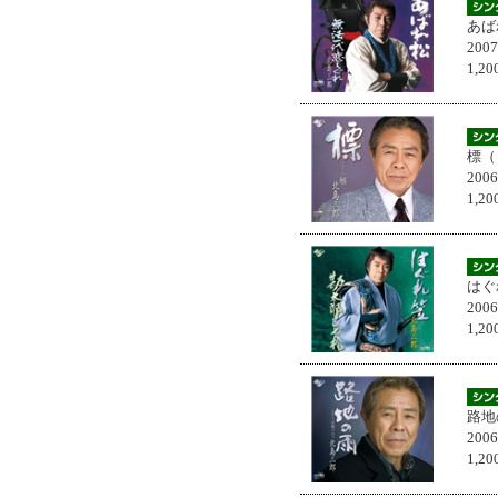
あば
200
1,
標（
200
1,
はぐ
200
1,
路地
200
1,