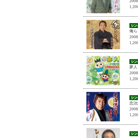
200
1,
俺ら
200
1,
夢人
200
1,
忠治
200
1,