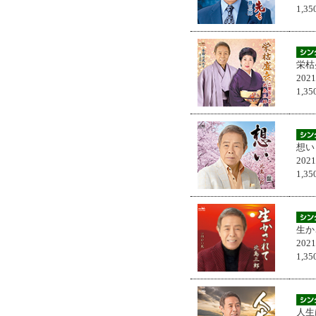
1,
栄枯
202
1,
想い
202
1,
生か
202
1,
人生