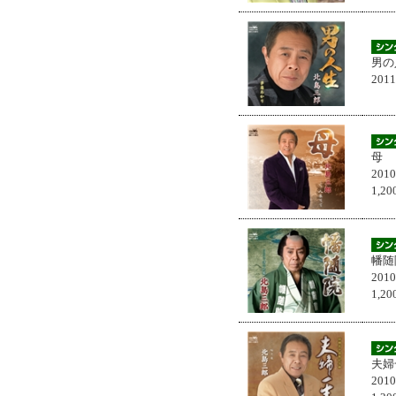
男の
201
母
201
1,
幡随
201
1,
夫婦
201