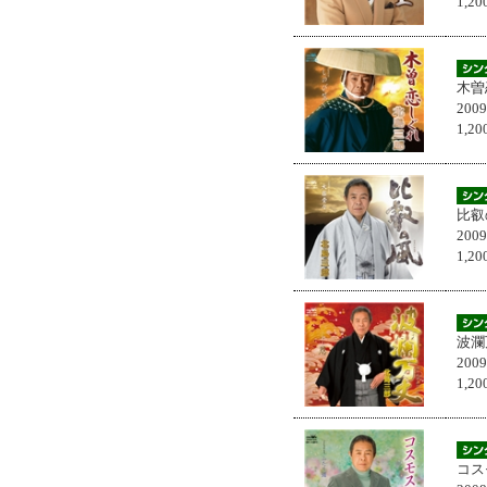
1,
木曽
200
1,
比叡
200
1,
波瀾
200
1,
コス