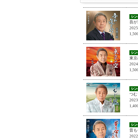
吾が
202
1,
東京
202
1,
つむ
202
1,
昔も
202