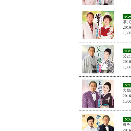
掌(
201
1,
父と
201
1,
夫婦
201
1,
母を
201