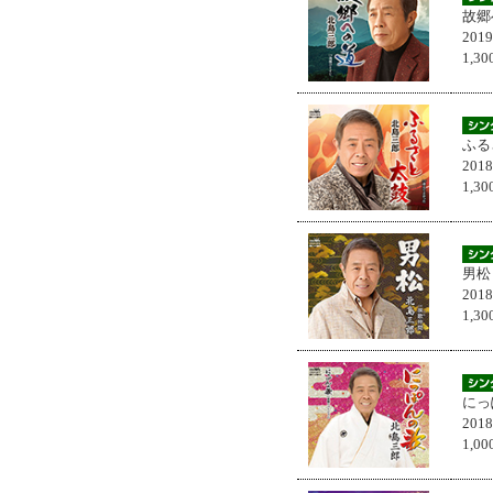
故郷
201
1,
ふる
201
1,
男松
201
1,
にっ
201
1,