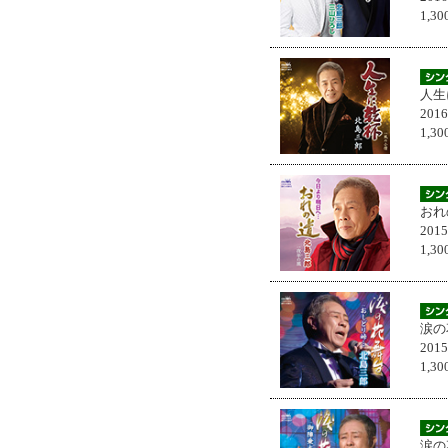
1,
人生
201
1,
おれ
201
1,
涙の
201
1,
涙の