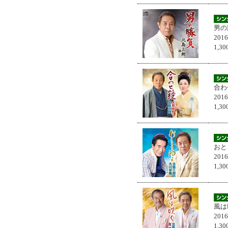
男の
201
1,
合わ
201
1,
おと
201
1,
風は
201
1,