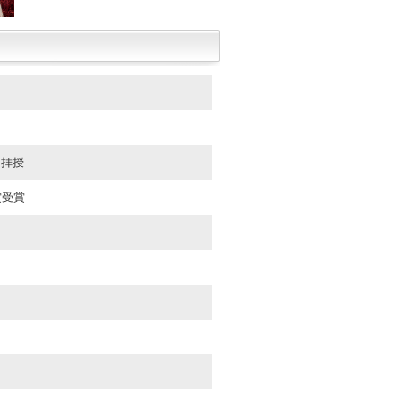
を拝授
賞受賞