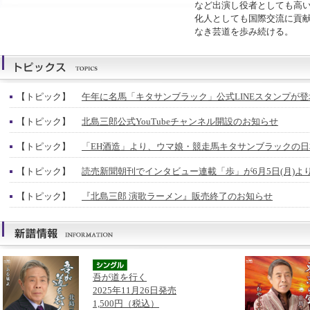
など出演し役者としても高
化人としても国際交流に貢
なき芸道を歩み続ける。
【トピック】
午年に名馬「キタサンブラック」公式LINEスタンプが登
【トピック】
北島三郎公式YouTubeチャンネル開設のお知らせ
【トピック】
「EH酒造」より、ウマ娘・競走馬キタサンブラックの
【トピック】
読売新聞朝刊でインタビュー連載「歩」が6月5日(月)よ
【トピック】
『北島三郎 演歌ラーメン』販売終了のお知らせ
吾が道を行く
2025年11月26日発売
1,500円（税込）