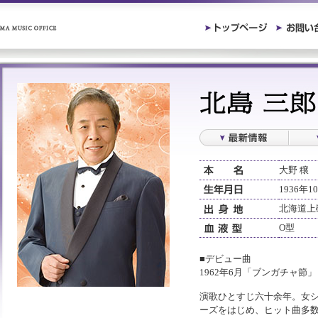
大野 穣
1936年1
北海道上
O型
■デビュー曲
1962年6月「ブンガチャ節
演歌ひとすじ六十余年。女
ーズをはじめ、ヒット曲多