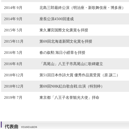
2014年 9月
北島三郎最終公演（明治座・新歌舞伎座・博多座）
2014年 9月
座長公演4500回達成
2015年 5月
東久邇宮国際文化褒賞を拝授
2015年11月
第69回北海道新聞文化賞を拝授
2016年 5月
春の叙勲 旭日小綬章を拝授
2016年 8月
「髙尾山」八王子市髙尾山に歌碑建立
2018年12月
第51回日本作詩大賞 優秀作品賞受賞（原 譲二）
2018年12月
第69回NHK紅白歌合戦 出演（特別枠）
2019年 7月
東京都「八王子名誉観光大使」拝命