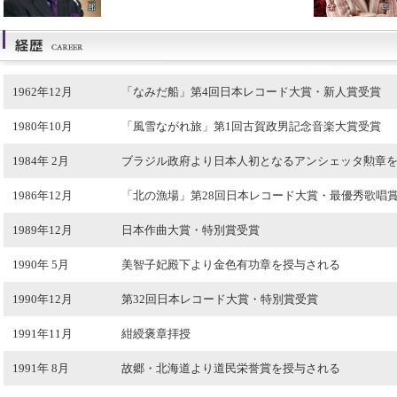
1962年12月
「なみだ船」第4回日本レコード大賞・新人賞受賞
1980年10月
「風雪ながれ旅」第1回古賀政男記念音楽大賞受賞
1984年 2月
ブラジル政府より日本人初となるアンシェッタ勲章
1986年12月
「北の漁場」第28回日本レコード大賞・最優秀歌唱
1989年12月
日本作曲大賞・特別賞受賞
1990年 5月
美智子妃殿下より金色有功章を授与される
1990年12月
第32回日本レコード大賞・特別賞受賞
1991年11月
紺綬褒章拝授
1991年 8月
故郷・北海道より道民栄誉賞を授与される