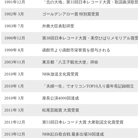
1991年12月
「北の大地」第33回日本レコード大賞・歌謡曲演歌
1992年 3月
ゴールデンアロー賞 特別賞受賞
1993年 7月
外務大臣表彰拝受
1996年12月
第38回日本レコード大賞・美空ひばりメモリアル賞
1999年 8月
函館市より函館市栄誉賞を授与される
2003年11月
東京都「八王子観光大使」拝命
2010年 3月
NHK放送文化賞受賞
2010年 1月
「夫婦一生」でオリコンTOP10入り最年長記録樹立
2010年 3月
座長公演4000回達成
2011年 3月
松尾芸能賞 大賞受賞
2011年12月
第53回日本レコード大賞 大衆歌謡文化賞受賞
2013年12月
NHK紅白歌合戦 最多出場50回達成