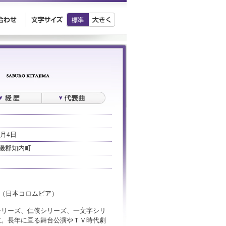
0月4日
磯郡知内町
」（日本コロムビア）
シリーズ、仁侠シリーズ、一文字シリ
数。長年に亘る舞台公演やＴＶ時代劇