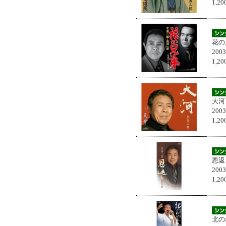
1,
花の
200
1,
大河
200
1,
恩返
200
1,
北の