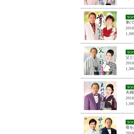
掌(
201
1,
父と
201
1,
夫婦
201
1,
母を
201