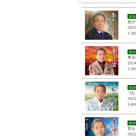
吾が
202
1,
東京
202
1,
つむ
202
1,
昔も
202