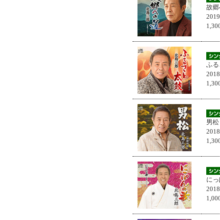
故郷
201
1,
ふる
201
1,
男松
201
1,
にっ
201
1,