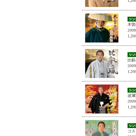
1,
木曽
200
1,
比叡
200
1,
波瀾
200
1,
コス