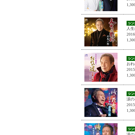
1,
人生
201
1,
おれ
201
1,
涙の
201
1,
涙の