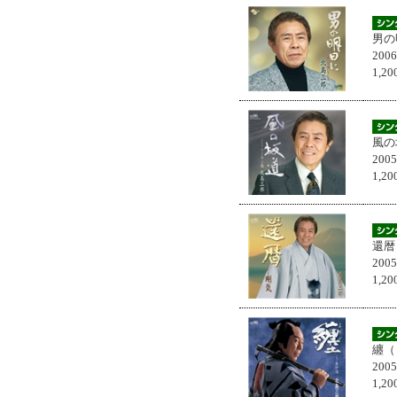
男の
200
1,
風の
200
1,
還暦
200
1,
纏（
200
1,