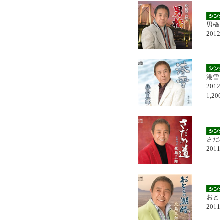
男橋
201
港雪
201
1,
さだ
201
おと
201