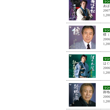
あば
200
1,
標（
200
1,
はぐ
200
1,
路地
200
1,