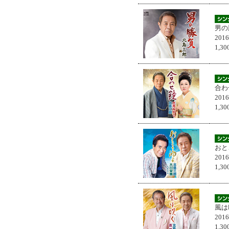
男の
201
1,
合わ
201
1,
おと
201
1,
風は
201
1,