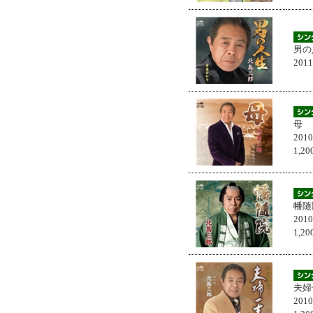
男の
201
母
201
1,
幡随
201
1,
夫婦
201