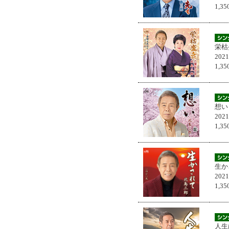
1,
栄枯
202
1,
想い
202
1,
生か
202
1,
人生