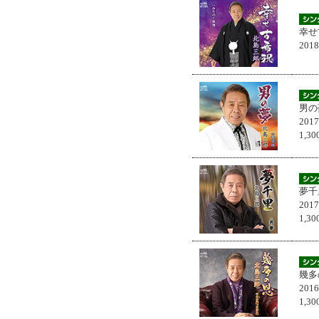
幸せ
201
男の
201
1,
夢千
201
1,
幾多
201
1,