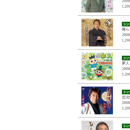
200
1,
俺ら
200
1,
夢人
200
1,
忠治
200
1,