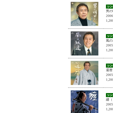
男の
200
1,
風の
200
1,
還暦
200
1,
纏（
200
1,