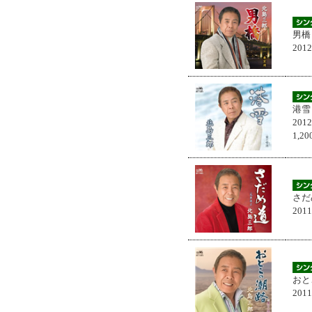
男橋
201
港雪
201
1,
さだ
201
おと
201