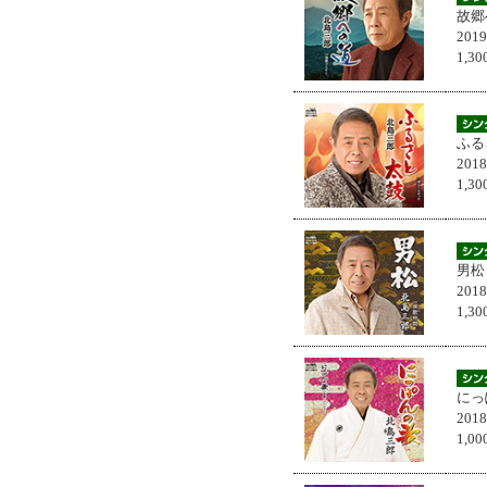
故郷
201
1,
ふる
201
1,
男松
201
1,
にっ
201
1,