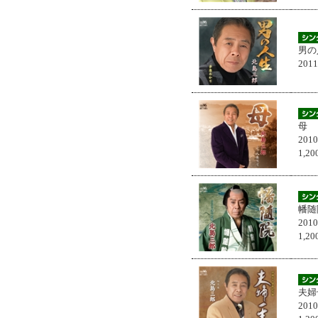
男の
201
母
201
1,
幡随
201
1,
夫婦
201