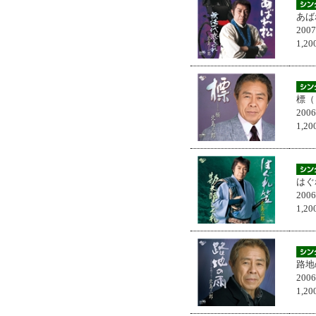
あば
200
1,
標（
200
1,
はぐ
200
1,
路地
200
1,