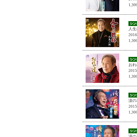
1,
人生
201
1,
おれ
201
1,
涙の
201
1,
涙の