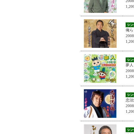
200
1,
俺ら
200
1,
夢人
200
1,
忠治
200
1,