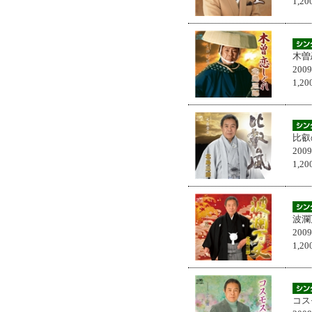
1,
木曽
200
1,
比叡
200
1,
波瀾
200
1,
コス