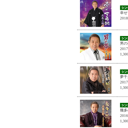
幸せ
201
男の
201
1,
夢千
201
1,
幾多
201
1,