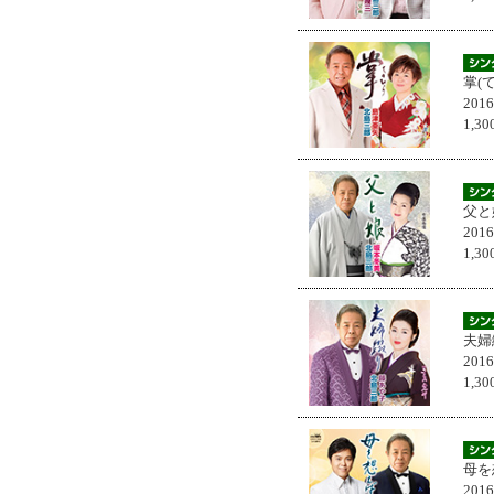
掌(
201
1,
父と
201
1,
夫婦
201
1,
母を
201