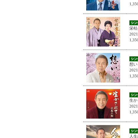
1,
栄枯
202
1,
想い
202
1,
生か
202
1,
人生