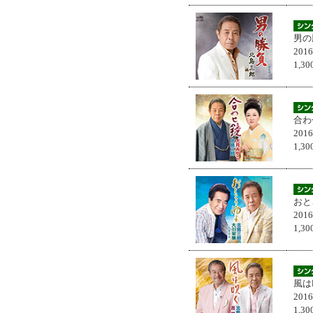
男の
201
1,
合わ
201
1,
おと
201
1,
風は
201
1,