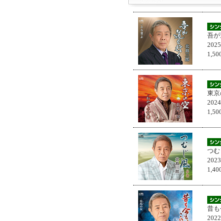
吾が
202
1,
東京
202
1,
つむ
202
1,
昔も
202