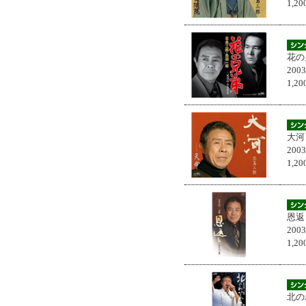
1,
花の
200
1,
大河
200
1,
恩返
200
1,
北の