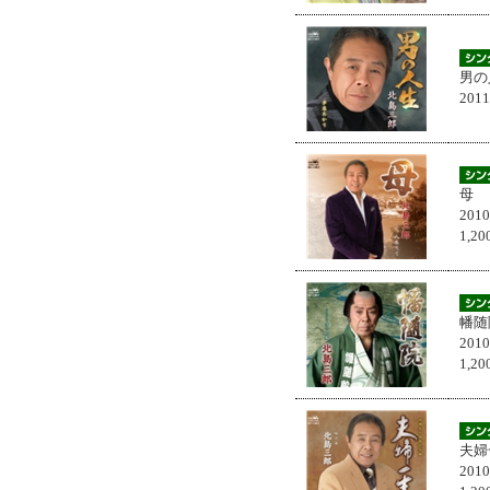
男の
201
母
201
1,
幡随
201
1,
夫婦
201