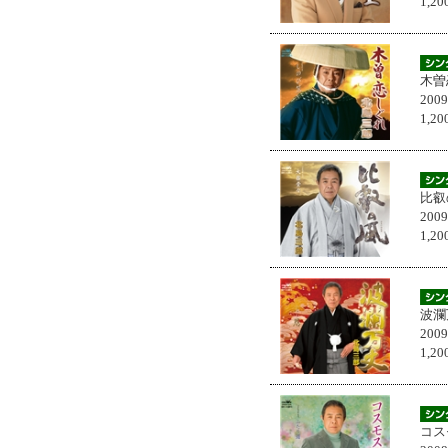
1,
木曽
200
1,
比叡
200
1,
波瀾
200
1,
コス