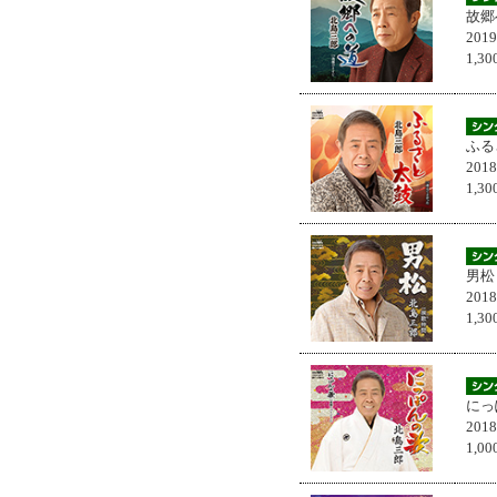
故郷
201
1,
ふる
201
1,
男松
201
1,
にっ
201
1,