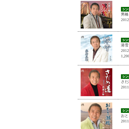
男橋
201
港雪
201
1,
さだ
201
おと
201