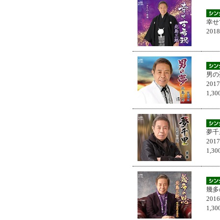
幸せ
201
男の
201
1,
夢千
201
1,
幾多
201
1,