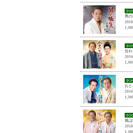
男の
201
1,
合わ
201
1,
おと
201
1,
風は
201
1,