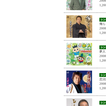
200
1,
俺ら
200
1,
夢人
200
1,
忠治
200
1,