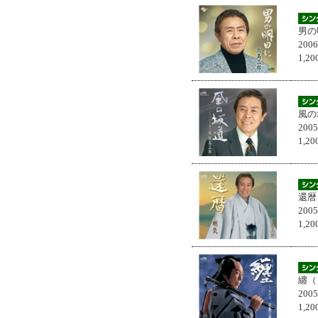
男の
200
1,
風の
200
1,
還暦
200
1,
纏（
200
1,