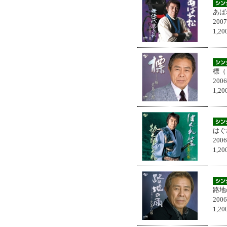
あば
200
1,
標（
200
1,
はぐ
200
1,
路地
200
1,