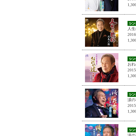
1,
人生
201
1,
おれ
201
1,
涙の
201
1,
涙の