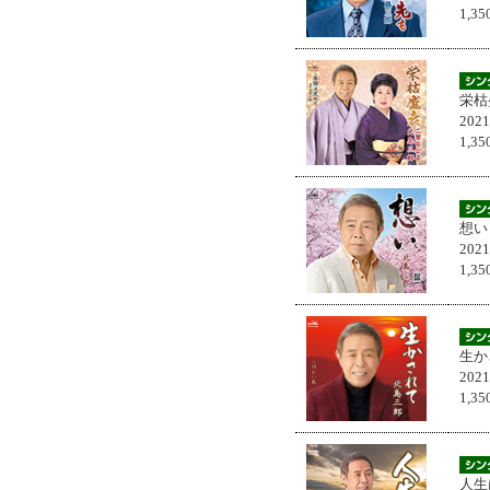
1,
栄枯
202
1,
想い
202
1,
生か
202
1,
人生