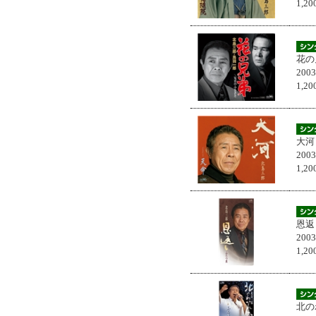
1,
花の
200
1,
大河
200
1,
恩返
200
1,
北の