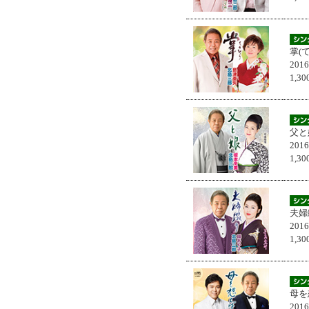
掌(
201
1,
父と
201
1,
夫婦
201
1,
母を
201