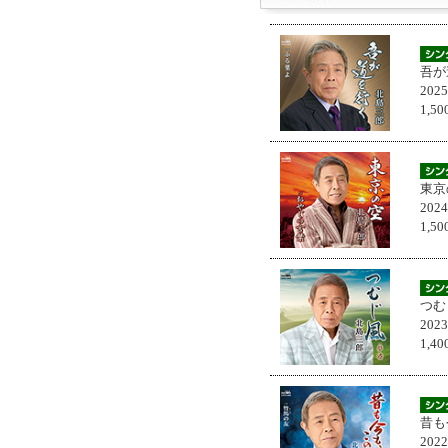
吾が
202
1,
東京
202
1,
つむ
202
1,
昔も
202