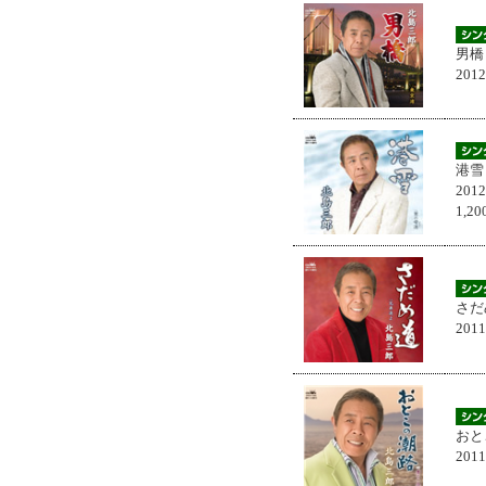
男橋
201
港雪
201
1,
さだ
201
おと
201