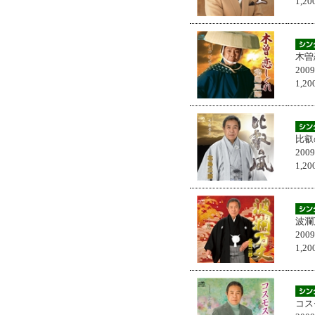
1,
木曽
200
1,
比叡
200
1,
波瀾
200
1,
コス