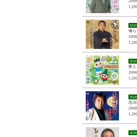
200
1,
俺ら
200
1,
夢人
200
1,
忠治
200
1,