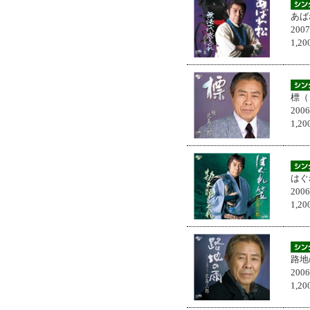
あば
200
1,
標（
200
1,
はぐ
200
1,
路地
200
1,