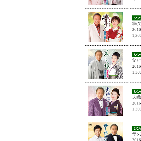
掌(
201
1,
父と
201
1,
夫婦
201
1,
母を
201