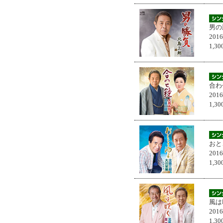
男の
201
1,
合わ
201
1,
おと
201
1,
風は
201
1,