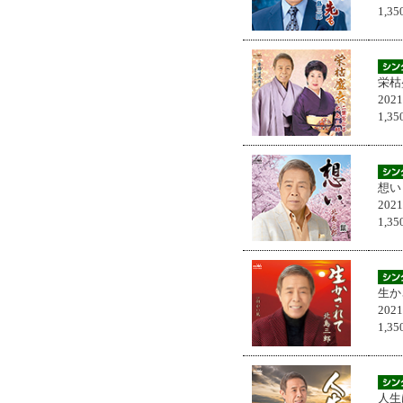
1,
栄枯
202
1,
想い
202
1,
生か
202
1,
人生