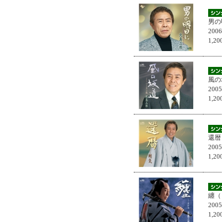
男の
200
1,
風の
200
1,
還暦
200
1,
纏（
200
1,