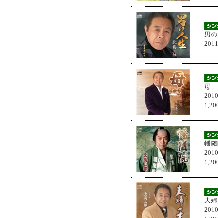
男の
201
母
201
1,
幡随
201
1,
夫婦
201