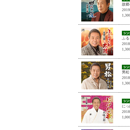
故郷
201
1,
ふる
201
1,
男松
201
1,
にっ
201
1,