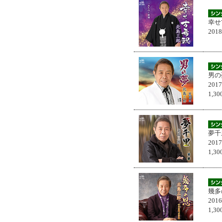
幸せ
201
男の
201
1,
夢千
201
1,
幾多
201
1,