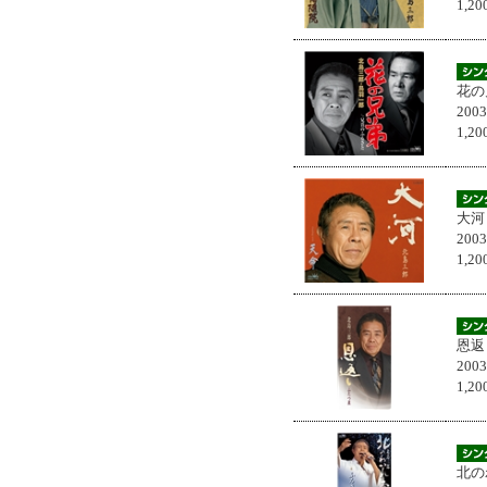
1,
花の
200
1,
大河
200
1,
恩返
200
1,
北の