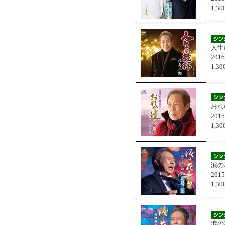
1,
人生
201
1,
おれ
201
1,
涙の
201
1,
涙の