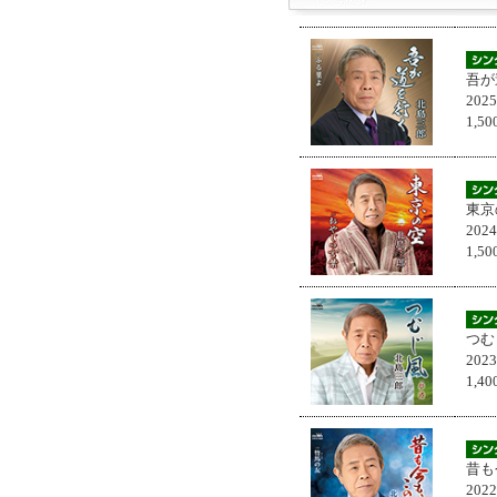
吾が
202
1,
東京
202
1,
つむ
202
1,
昔も
202