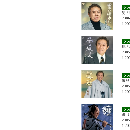
男の
200
1,
風の
200
1,
還暦
200
1,
纏（
200
1,