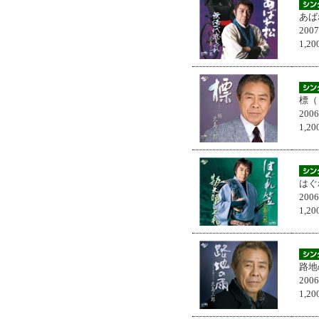
あば
200
1,
標（
200
1,
はぐ
200
1,
路地
200
1,