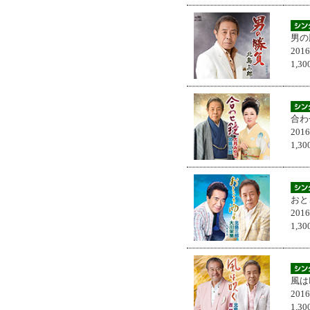
男の
201
1,
合わ
201
1,
おと
201
1,
風は
201
1,