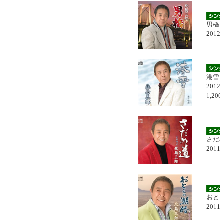
男橋
201
港雪
201
1,
さだ
201
おと
201