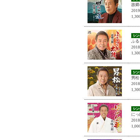
故郷
201
1,
ふる
201
1,
男松
201
1,
にっ
201
1,