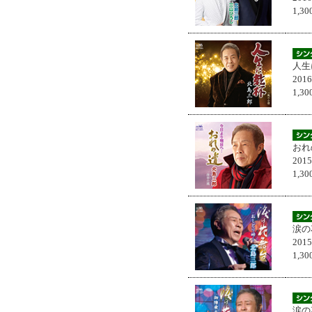
1,
人生
201
1,
おれ
201
1,
涙の
201
1,
涙の