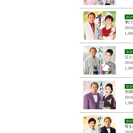
掌(
201
1,
父と
201
1,
夫婦
201
1,
母を
201