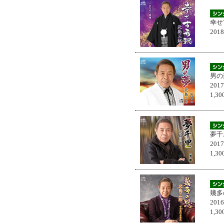
幸せ
201
男の
201
1,
夢千
201
1,
幾多
201
1,