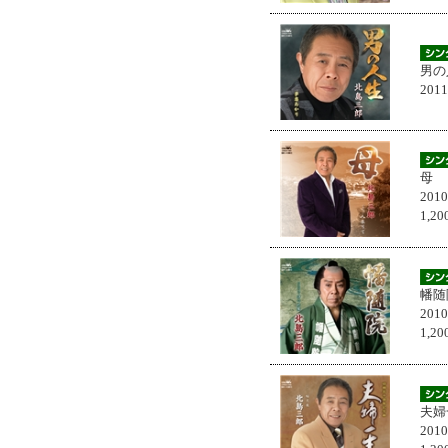
男の
201
母
201
1,
幡随
201
1,
夫婦
201