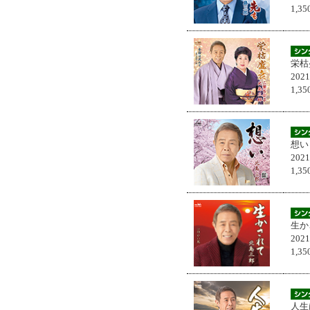
1,
栄枯
202
1,
想い
202
1,
生か
202
1,
人生