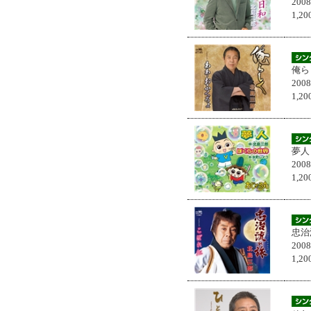
200
1,
俺ら
200
1,
夢人
200
1,
忠治
200
1,