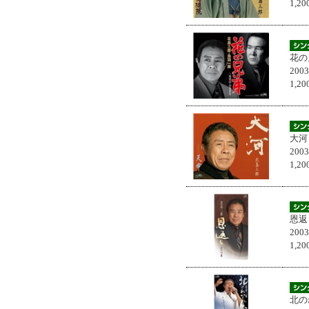
1,
花の
200
1,
大河
200
1,
恩返
200
1,
北の