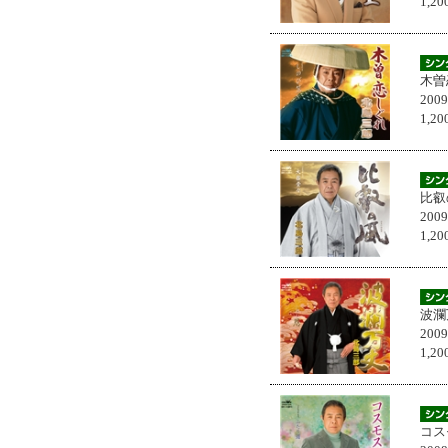
1,
木曽
200
1,
比叡
200
1,
波瀾
200
1,
コス