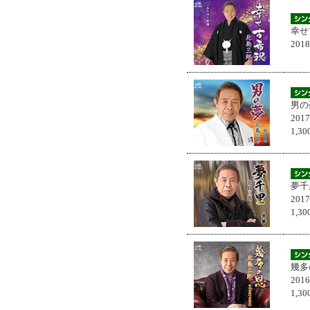
幸せ
201
男の
201
1,
夢千
201
1,
幾多
201
1,