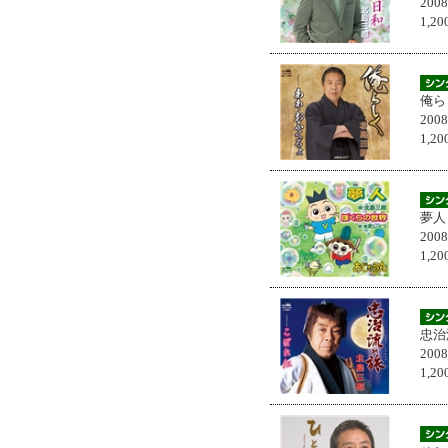
200
1,
俺ら
200
1,
夢人
200
1,
忠治
200
1,