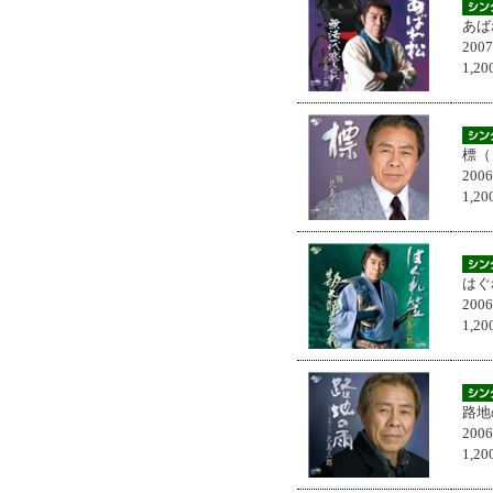
あば
200
1,
標（
200
1,
はぐ
200
1,
路地
200
1,