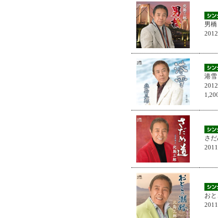
男橋
201
港雪
201
1,
さだ
201
おと
201