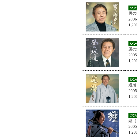
男の
200
1,
風の
200
1,
還暦
200
1,
纏（
200
1,