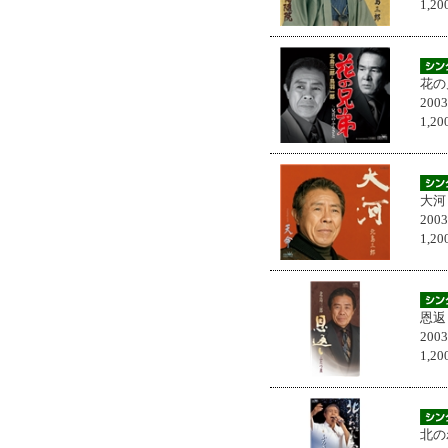
1,
花の
200
1,
大河
200
1,
恩返
200
1,
北の