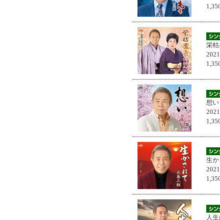
1,
栄枯
202
1,
想い
202
1,
生か
202
1,
人生