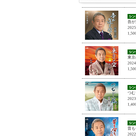
吾が
202
1,
東京
202
1,
つむ
202
1,
昔も
202