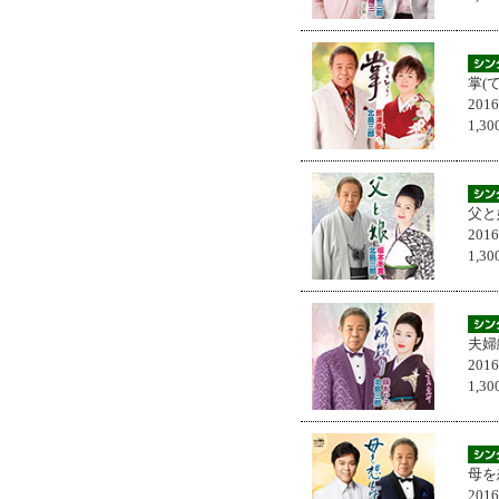
掌(
201
1,
父と
201
1,
夫婦
201
1,
母を
201