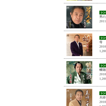
男の
201
母
201
1,
幡随
201
1,
夫婦
201