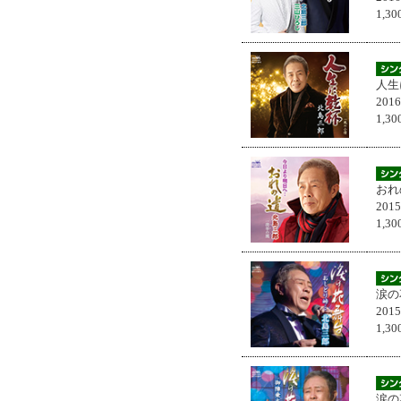
1,
人生
201
1,
おれ
201
1,
涙の
201
1,
涙の