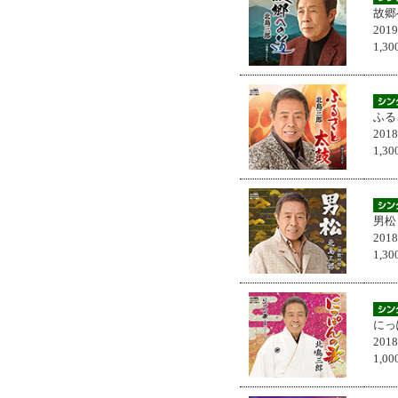
故郷
201
1,
ふる
201
1,
男松
201
1,
にっ
201
1,