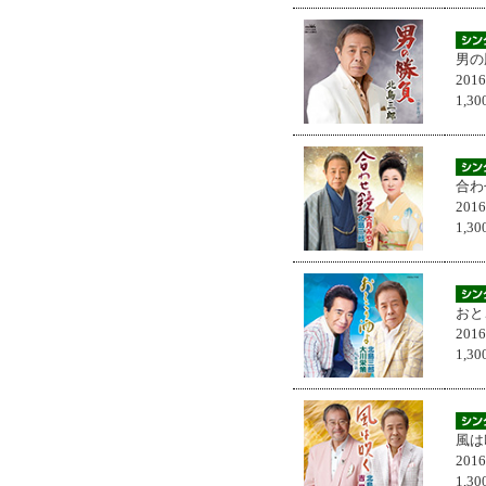
男の
201
1,
合わ
201
1,
おと
201
1,
風は
201
1,