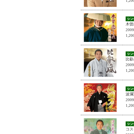
1,
木曽
200
1,
比叡
200
1,
波瀾
200
1,
コス