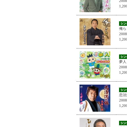
200
1,
俺ら
200
1,
夢人
200
1,
忠治
200
1,