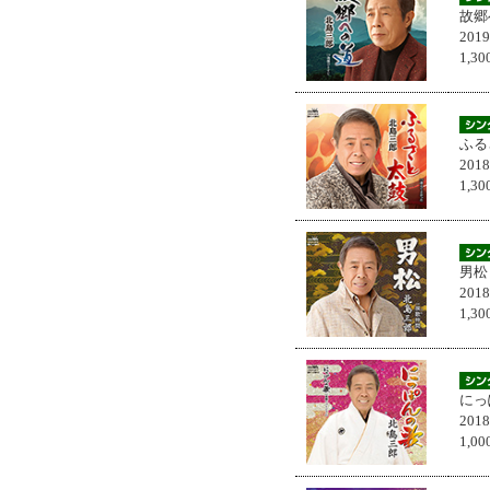
故郷
201
1,
ふる
201
1,
男松
201
1,
にっ
201
1,