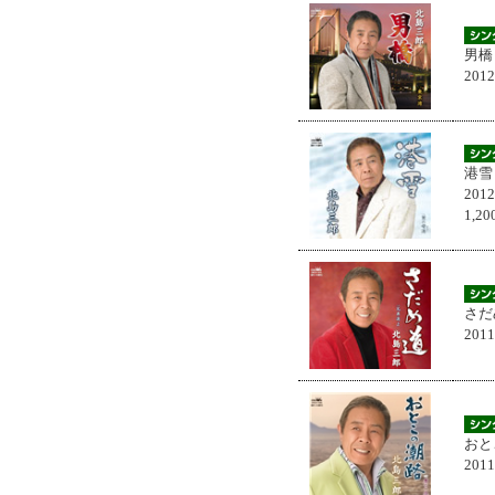
男橋
201
港雪
201
1,
さだ
201
おと
201