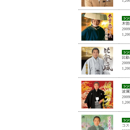
1,
木曽
200
1,
比叡
200
1,
波瀾
200
1,
コス