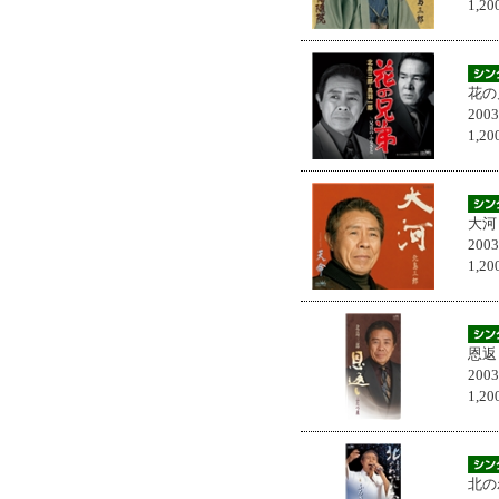
1,
花の
200
1,
大河
200
1,
恩返
200
1,
北の