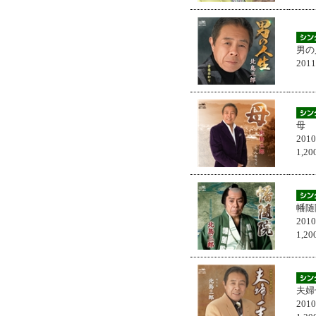
男の
201
母
201
1,
幡随
201
1,
夫婦
201