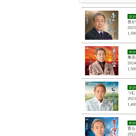
吾が
202
1,
東京
202
1,
つむ
202
1,
昔も
202