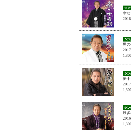
幸せ
201
男の
201
1,
夢千
201
1,
幾多
201
1,