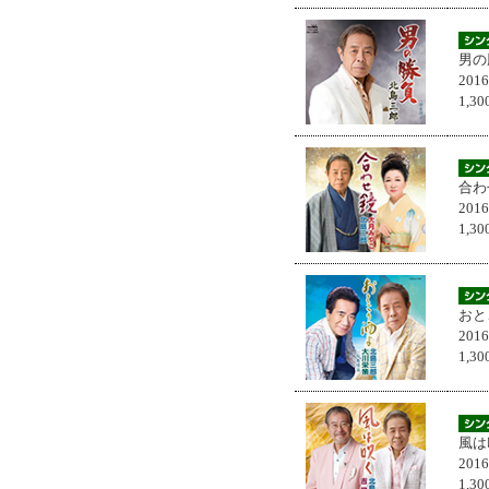
男の
201
1,
合わ
201
1,
おと
201
1,
風は
201
1,