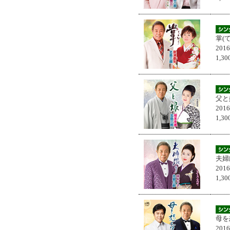
掌(
201
1,
父と
201
1,
夫婦
201
1,
母を
201