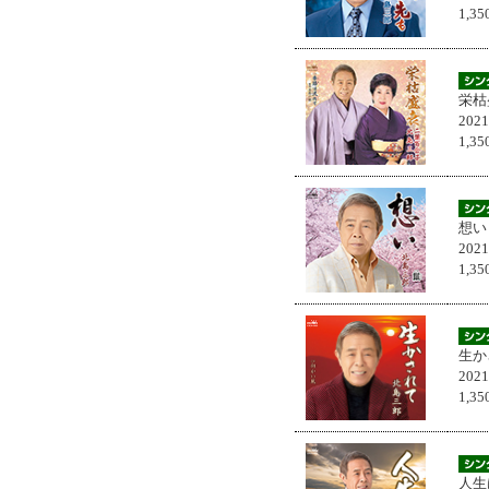
1,
栄枯
202
1,
想い
202
1,
生か
202
1,
人生