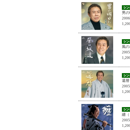
男の
200
1,
風の
200
1,
還暦
200
1,
纏（
200
1,