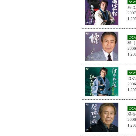
あば
200
1,
標（
200
1,
はぐ
200
1,
路地
200
1,