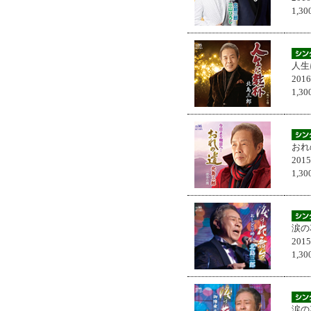
1,
人生
201
1,
おれ
201
1,
涙の
201
1,
涙の