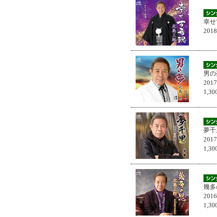
幸せ
201
男の
201
1,
夢千
201
1,
幾多
201
1,