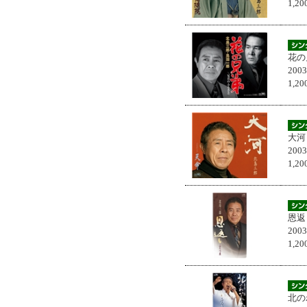
1,
花の
200
1,
大河
200
1,
恩返
200
1,
北の