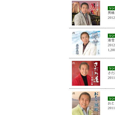
男橋
201
港雪
201
1,
さだ
201
おと
201