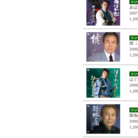
あば
200
1,
標（
200
1,
はぐ
200
1,
路地
200
1,