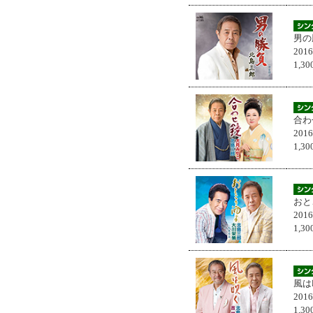
男の
201
1,
合わ
201
1,
おと
201
1,
風は
201
1,