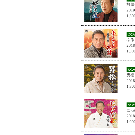
故郷
201
1,
ふる
201
1,
男松
201
1,
にっ
201
1,