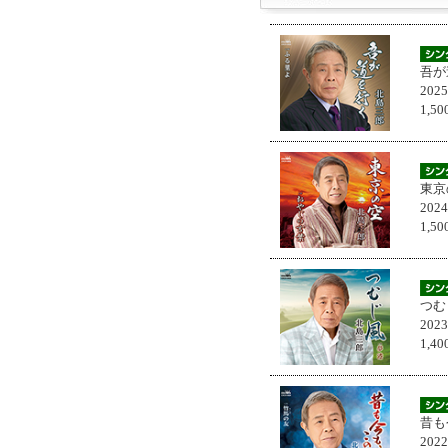
吾が
202
1,
東京
202
1,
つむ
202
1,
昔も
202