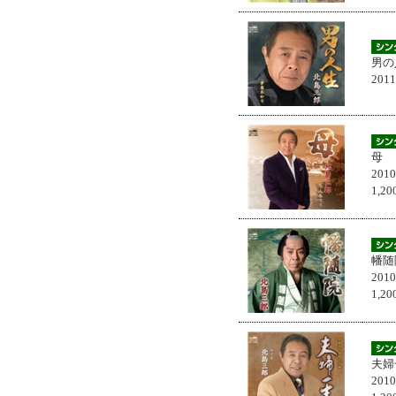
男の
201
母
201
1,
幡随
201
1,
夫婦
201