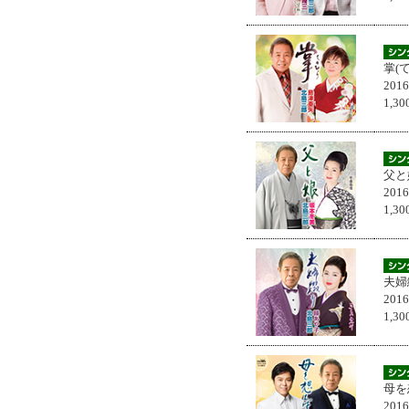
掌(
201
1,
父と
201
1,
夫婦
201
1,
母を
201