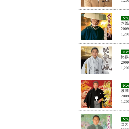
1,
木曽
200
1,
比叡
200
1,
波瀾
200
1,
コス