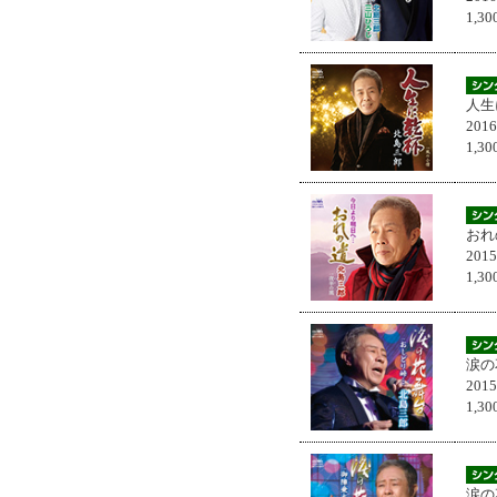
1,
人生
201
1,
おれ
201
1,
涙の
201
1,
涙の