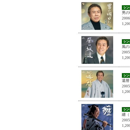
男の
200
1,
風の
200
1,
還暦
200
1,
纏（
200
1,