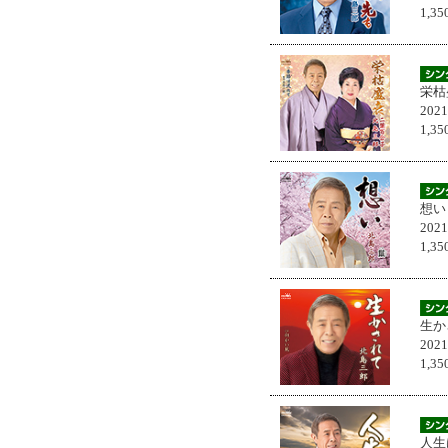
1,
栄枯
202
1,
想い
202
1,
生か
202
1,
人生