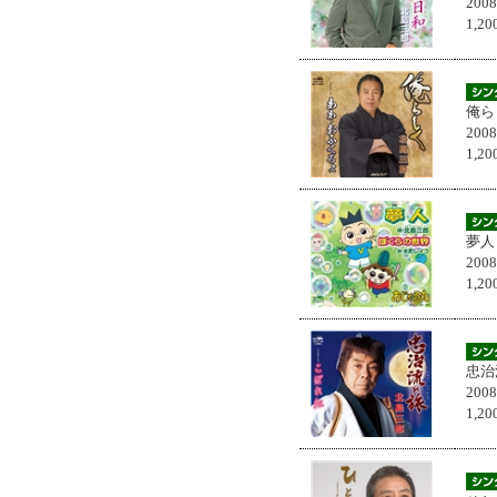
200
1,
俺ら
200
1,
夢人
200
1,
忠治
200
1,