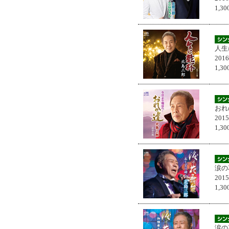
1,
人生
201
1,
おれ
201
1,
涙の
201
1,
涙の