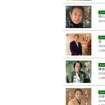
男の
201
母
201
1,
幡随
201
1,
夫婦
201