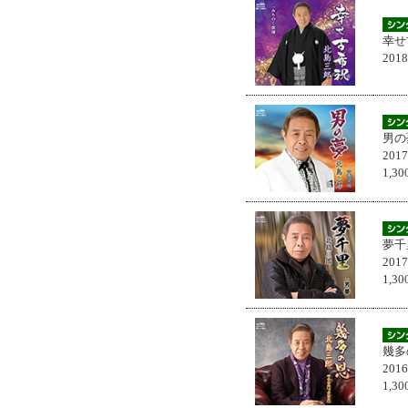
幸せ
201
男の
201
1,
夢千
201
1,
幾多
201
1,