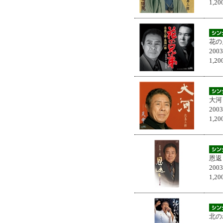
1,
花の
200
1,
大河
200
1,
恩返
200
1,
北の