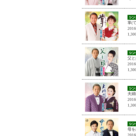
掌(
201
1,
父と
201
1,
夫婦
201
1,
母を
201