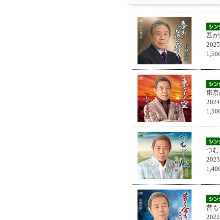
吾が
202
1,
東京
202
1,
つむ
202
1,
昔も
202