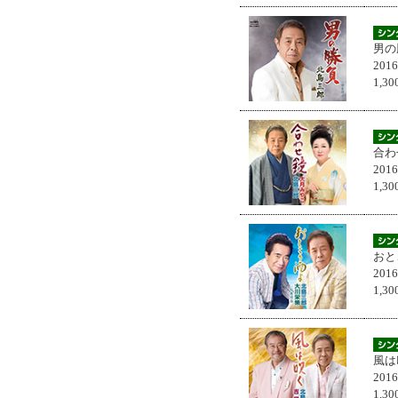
男の
201
1,
合わ
201
1,
おと
201
1,
風は
201
1,