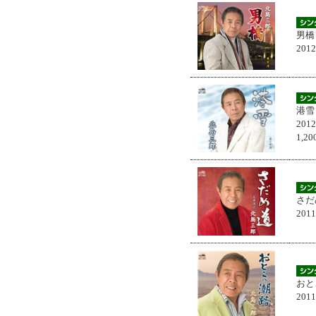
男橋
201
港雪
201
1,
さだ
201
おと
201