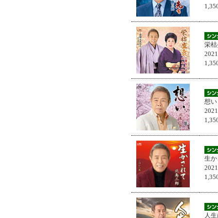
1,
栄枯
202
1,
想い
202
1,
生か
202
1,
人生