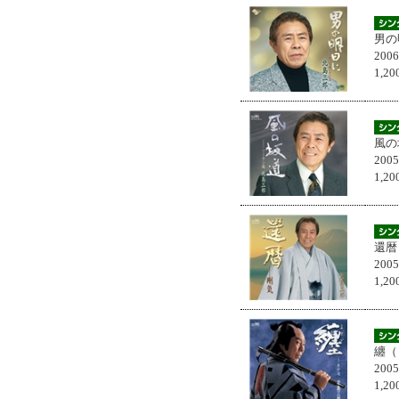
男の
200
1,
風の
200
1,
還暦
200
1,
纏（
200
1,