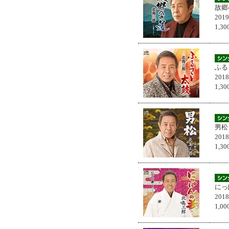
故郷
201
1,
ふる
201
1,
男松
201
1,
にっ
201
1,