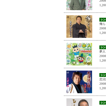
200
1,
俺ら
200
1,
夢人
200
1,
忠治
200
1,