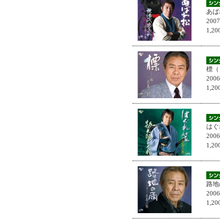
あば
200
1,
標（
200
1,
はぐ
200
1,
路地
200
1,