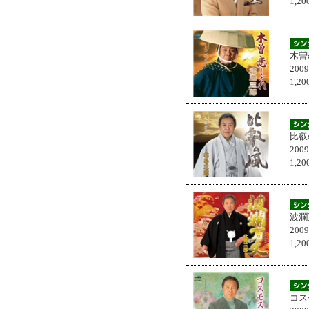
1,
木曽
200
1,
比叡
200
1,
波瀾
200
1,
コス