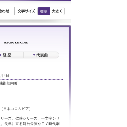
0月4日
磯郡知内町
」（日本コロムビア）
シリーズ、仁侠シリーズ、一文字シリ
数。長年に亘る舞台公演やＴＶ時代劇