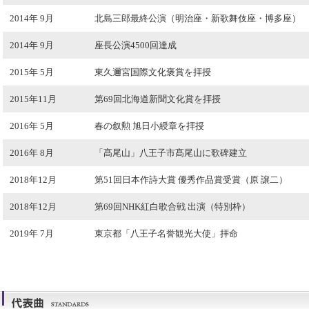
2014年 9月
北島三郎最終公演（明治座・新歌舞伎座・博多座）
2014年 9月
座長公演4500回達成
2015年 5月
東久邇宮国際文化褒賞を拝授
2015年11月
第69回北海道新聞文化賞を拝授
2016年 5月
春の叙勲 旭日小綬章を拝授
2016年 8月
「髙尾山」八王子市髙尾山に歌碑建立
2018年12月
第51回日本作詩大賞 優秀作品賞受賞（原 譲二）
2018年12月
第69回NHK紅白歌合戦 出演（特別枠）
2019年 7月
東京都「八王子名誉観光大使」拝命