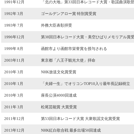
1991年12月
「北の大地」第33回日本レコード大賞・歌謡曲演歌
1992年 3月
ゴールデンアロー賞 特別賞受賞
1993年 7月
外務大臣表彰拝受
1996年12月
第38回日本レコード大賞・美空ひばりメモリアル賞
1999年 8月
函館市より函館市栄誉賞を授与される
2003年11月
東京都「八王子観光大使」拝命
2010年 3月
NHK放送文化賞受賞
2010年 1月
「夫婦一生」でオリコンTOP10入り最年長記録樹立
2010年 3月
座長公演4000回達成
2011年 3月
松尾芸能賞 大賞受賞
2011年12月
第53回日本レコード大賞 大衆歌謡文化賞受賞
2013年12月
NHK紅白歌合戦 最多出場50回達成