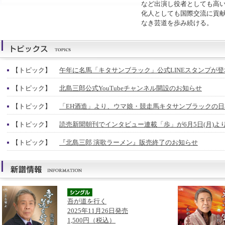
など出演し役者としても高
化人としても国際交流に貢
なき芸道を歩み続ける。
【トピック】
午年に名馬「キタサンブラック」公式LINEスタンプが登
【トピック】
北島三郎公式YouTubeチャンネル開設のお知らせ
【トピック】
「EH酒造」より、ウマ娘・競走馬キタサンブラックの
【トピック】
読売新聞朝刊でインタビュー連載「歩」が6月5日(月)よ
【トピック】
『北島三郎 演歌ラーメン』販売終了のお知らせ
吾が道を行く
2025年11月26日発売
1,500円（税込）