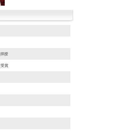
を拝授
賞受賞