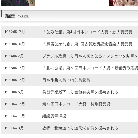
1962年12月
「なみだ船」第4回日本レコード大賞・新人賞受賞
1980年10月
「風雪ながれ旅」第1回古賀政男記念音楽大賞受賞
1984年 2月
ブラジル政府より日本人初となるアンシェッタ勲章
1986年12月
「北の漁場」第28回日本レコード大賞・最優秀歌唱
1989年12月
日本作曲大賞・特別賞受賞
1990年 5月
美智子妃殿下より金色有功章を授与される
1990年12月
第32回日本レコード大賞・特別賞受賞
1991年11月
紺綬褒章拝授
1991年 8月
故郷・北海道より道民栄誉賞を授与される