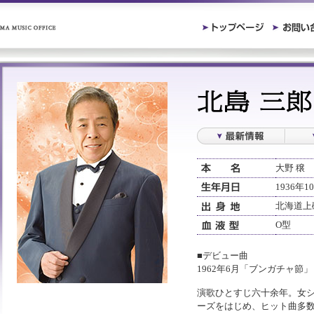
大野 穣
1936年1
北海道上
O型
■デビュー曲
1962年6月「ブンガチャ節
演歌ひとすじ六十余年。女
ーズをはじめ、ヒット曲多