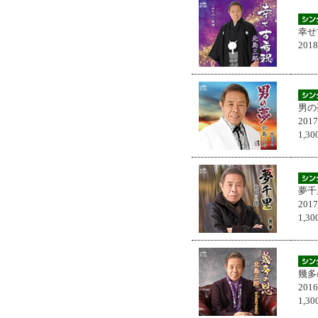
幸せ
201
男の
201
1,
夢千
201
1,
幾多
201
1,