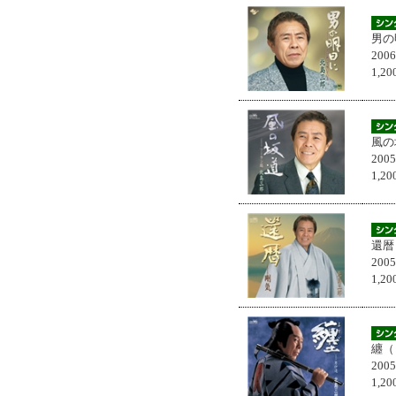
男の
200
1,
風の
200
1,
還暦
200
1,
纏（
200
1,