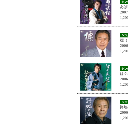
あば
200
1,
標（
200
1,
はぐ
200
1,
路地
200
1,