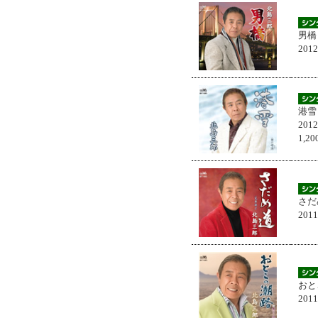
男橋
201
港雪
201
1,
さだ
201
おと
201