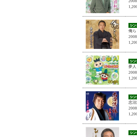
200
1,
俺ら
200
1,
夢人
200
1,
忠治
200
1,