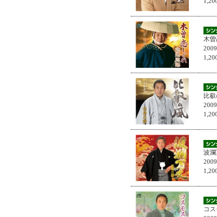
1,
木曽
200
1,
比叡
200
1,
波瀾
200
1,
コス