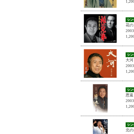
1,
花の
200
1,
大河
200
1,
恩返
200
1,
北の