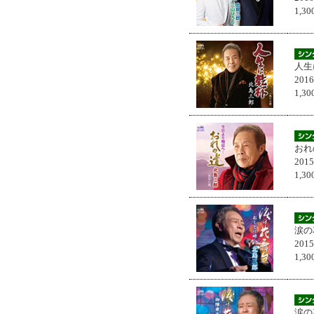
1,
人生
201
1,
おれ
201
1,
涙の
201
1,
涙の