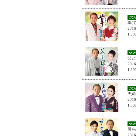
掌(
201
1,
父と
201
1,
夫婦
201
1,
母を
201