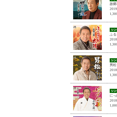
故郷
201
1,
ふる
201
1,
男松
201
1,
にっ
201
1,