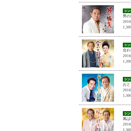
男の
201
1,
合わ
201
1,
おと
201
1,
風は
201
1,