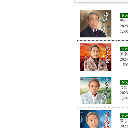
吾が
202
1,
東京
202
1,
つむ
202
1,
昔も
202