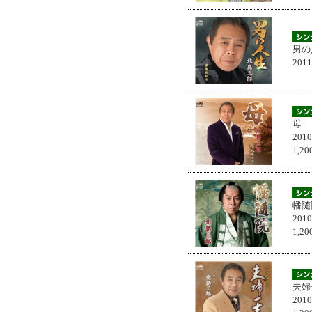
男の
201
母
201
1,
幡随
201
1,
夫婦
201