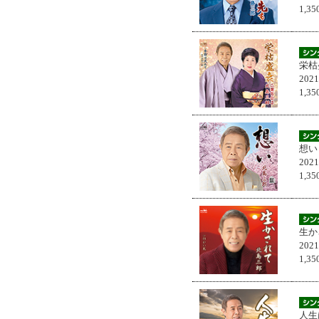
1,
栄枯
202
1,
想い
202
1,
生か
202
1,
人生