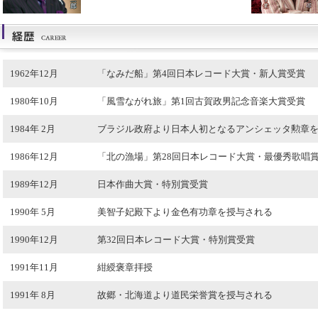
1962年12月
「なみだ船」第4回日本レコード大賞・新人賞受賞
1980年10月
「風雪ながれ旅」第1回古賀政男記念音楽大賞受賞
1984年 2月
ブラジル政府より日本人初となるアンシェッタ勲章
1986年12月
「北の漁場」第28回日本レコード大賞・最優秀歌唱
1989年12月
日本作曲大賞・特別賞受賞
1990年 5月
美智子妃殿下より金色有功章を授与される
1990年12月
第32回日本レコード大賞・特別賞受賞
1991年11月
紺綬褒章拝授
1991年 8月
故郷・北海道より道民栄誉賞を授与される