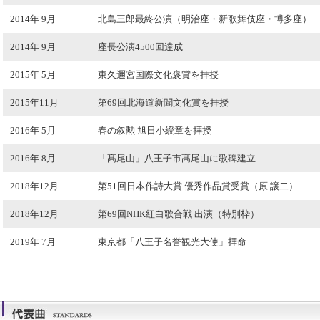
2014年 9月
北島三郎最終公演（明治座・新歌舞伎座・博多座）
2014年 9月
座長公演4500回達成
2015年 5月
東久邇宮国際文化褒賞を拝授
2015年11月
第69回北海道新聞文化賞を拝授
2016年 5月
春の叙勲 旭日小綬章を拝授
2016年 8月
「髙尾山」八王子市髙尾山に歌碑建立
2018年12月
第51回日本作詩大賞 優秀作品賞受賞（原 譲二）
2018年12月
第69回NHK紅白歌合戦 出演（特別枠）
2019年 7月
東京都「八王子名誉観光大使」拝命