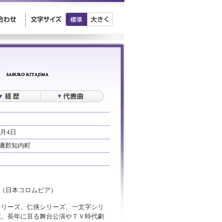
0月4日
磯郡知内町
」（日本コロムビア）
シリーズ、仁侠シリーズ、一文字シリ
数。長年に亘る舞台公演やＴＶ時代劇