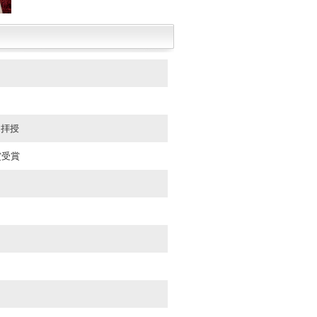
を拝授
賞受賞