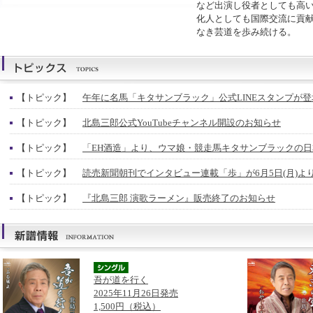
など出演し役者としても高
化人としても国際交流に貢
なき芸道を歩み続ける。
【トピック】
午年に名馬「キタサンブラック」公式LINEスタンプが登
【トピック】
北島三郎公式YouTubeチャンネル開設のお知らせ
【トピック】
「EH酒造」より、ウマ娘・競走馬キタサンブラックの
【トピック】
読売新聞朝刊でインタビュー連載「歩」が6月5日(月)よ
【トピック】
『北島三郎 演歌ラーメン』販売終了のお知らせ
吾が道を行く
2025年11月26日発売
1,500円（税込）