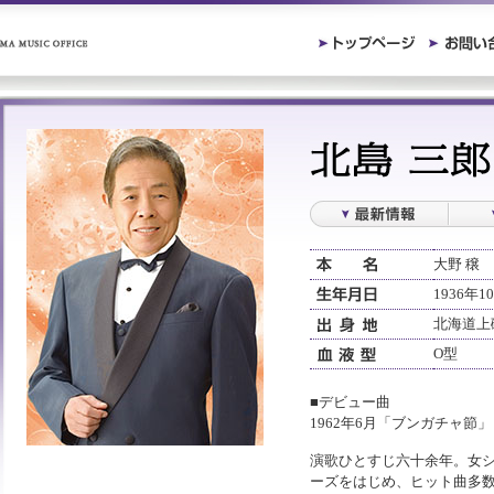
大野 穣
1936年1
北海道上
O型
■デビュー曲
1962年6月「ブンガチャ節
演歌ひとすじ六十余年。女
ーズをはじめ、ヒット曲多