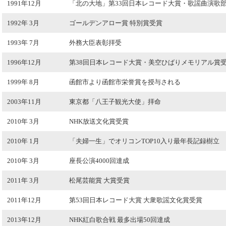
1991年12月
「北の大地」第33回日本レコード大賞・歌謡曲演歌
1992年 3月
ゴールデンアロー賞 特別賞受賞
1993年 7月
外務大臣表彰拝受
1996年12月
第38回日本レコード大賞・美空ひばりメモリアル賞
1999年 8月
函館市より函館市栄誉賞を授与される
2003年11月
東京都「八王子観光大使」拝命
2010年 3月
NHK放送文化賞受賞
2010年 1月
「夫婦一生」でオリコンTOP10入り最年長記録樹立
2010年 3月
座長公演4000回達成
2011年 3月
松尾芸能賞 大賞受賞
2011年12月
第53回日本レコード大賞 大衆歌謡文化賞受賞
2013年12月
NHK紅白歌合戦 最多出場50回達成