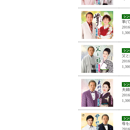
掌(
201
1,
父と
201
1,
夫婦
201
1,
母を
201