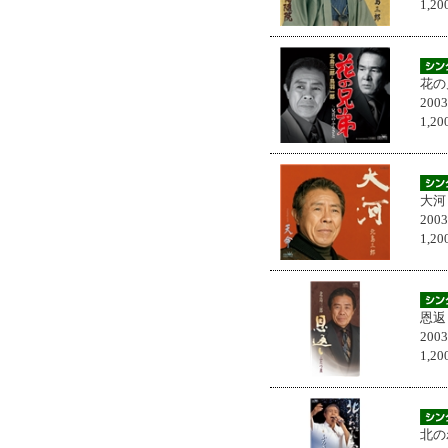
1,
花の
200
1,
大河
200
1,
恩返
200
1,
北の