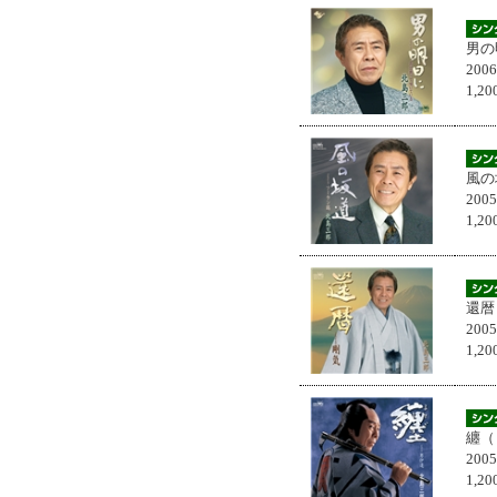
男の
200
1,
風の
200
1,
還暦
200
1,
纏（
200
1,