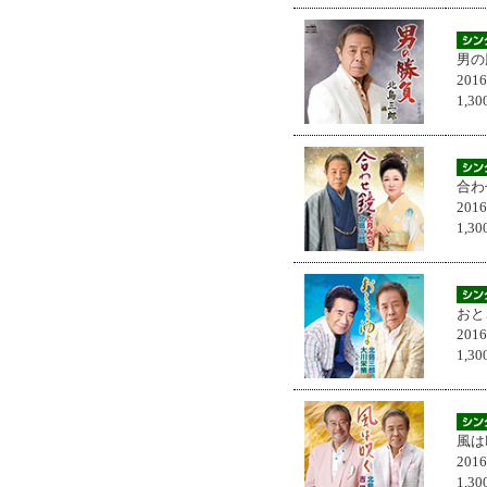
男の
201
1,
合わ
201
1,
おと
201
1,
風は
201
1,