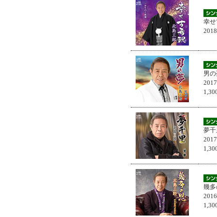
幸せ
201
男の
201
1,
夢千
201
1,
幾多
201
1,