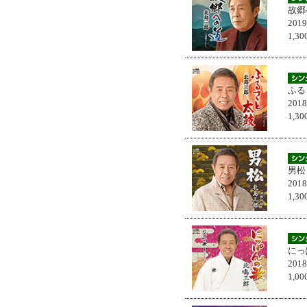
故郷
201
1,
ふる
201
1,
男松
201
1,
にっ
201
1,