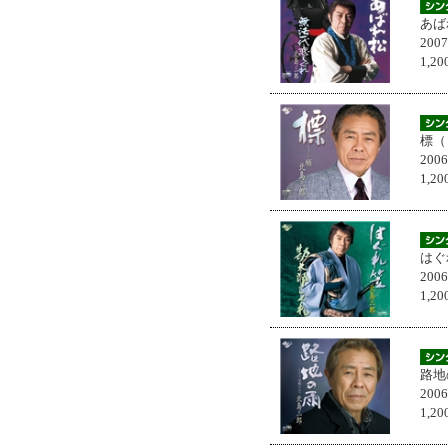
あば
200
1,
標（
200
1,
はぐ
200
1,
路地
200
1,