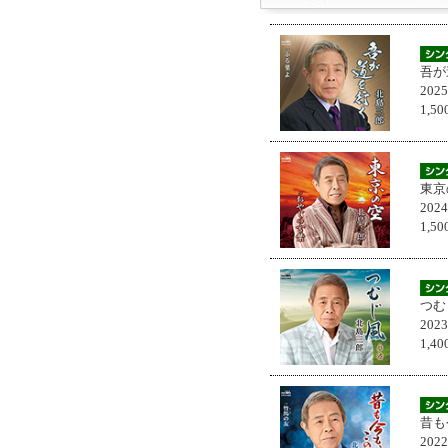
吾が
202
1,
東京
202
1,
つむ
202
1,
昔も
202