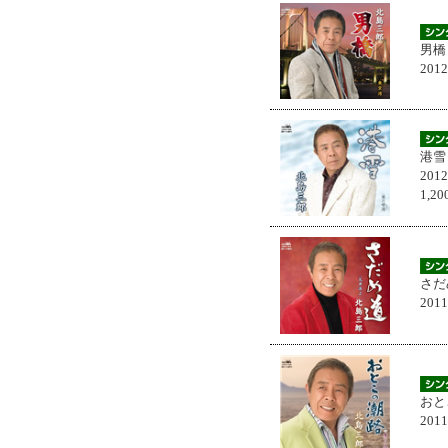
男橋
201
港雪
201
1,
さだ
201
おと
201