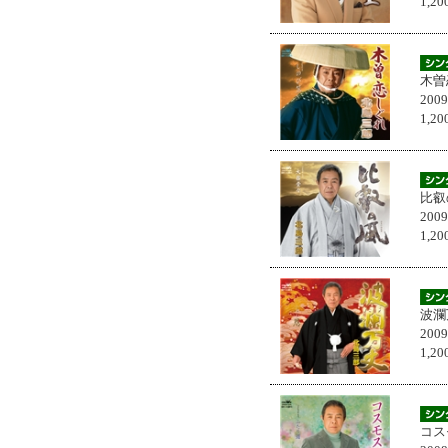
1,
木曽
200
1,
比叡
200
1,
波瀾
200
1,
コス