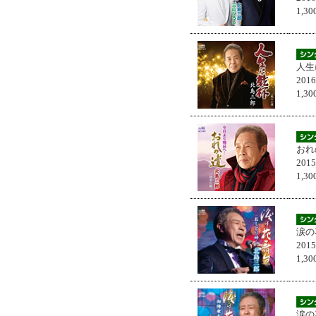
1,
人生
201
1,
おれ
201
1,
涙の
201
1,
涙の