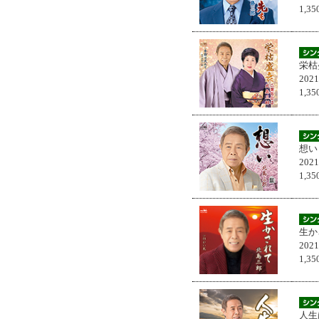
1,
栄枯
202
1,
想い
202
1,
生か
202
1,
人生