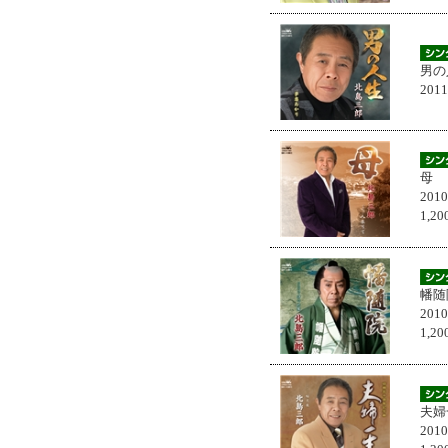
男の
201
母
201
1,
幡随
201
1,
夫婦
201