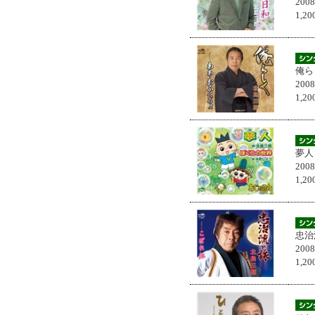
200
1,
俺ら
200
1,
夢人
200
1,
忠治
200
1,