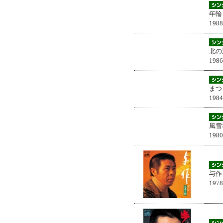
年輪
198
北の
198
まつ
198
風雪
198
与作
197