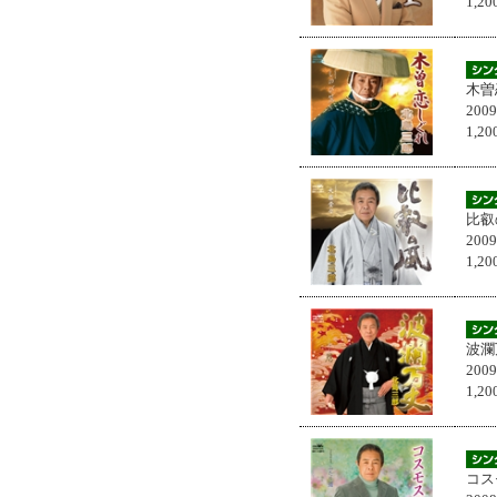
1,
木曽
200
1,
比叡
200
1,
波瀾
200
1,
コス