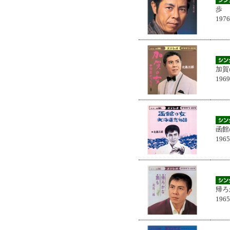
歩
197
加賀
196
函館
196
帰ろ
196