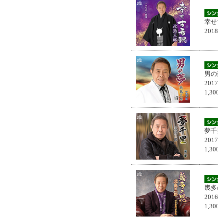
幸せ
201
男の
201
1,
夢千
201
1,
幾多
201
1,