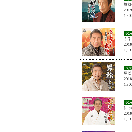
故郷
201
1,
ふる
201
1,
男松
201
1,
にっ
201
1,