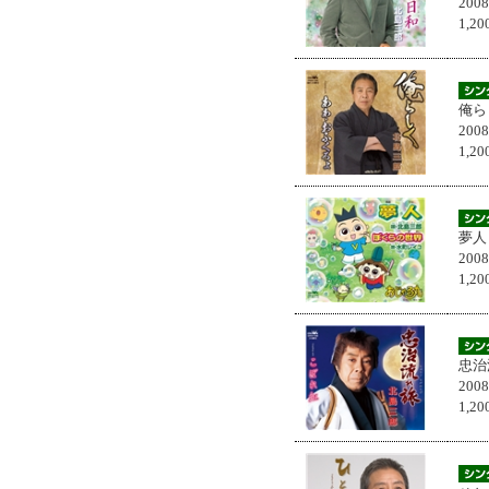
200
1,
俺ら
200
1,
夢人
200
1,
忠治
200
1,