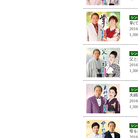
掌(
201
1,
父と
201
1,
夫婦
201
1,
母を
201