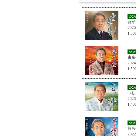
吾が
202
1,
東京
202
1,
つむ
202
1,
昔も
202