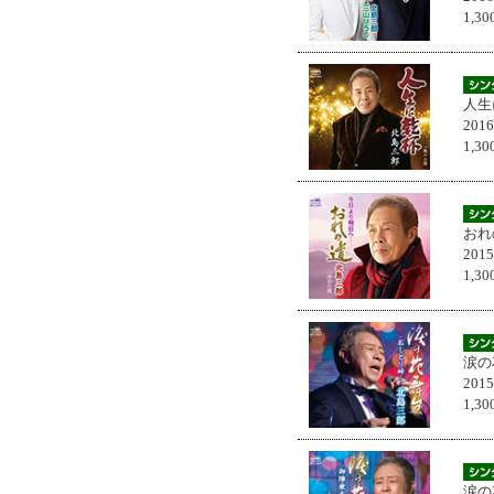
1,
人生
201
1,
おれ
201
1,
涙の
201
1,
涙の