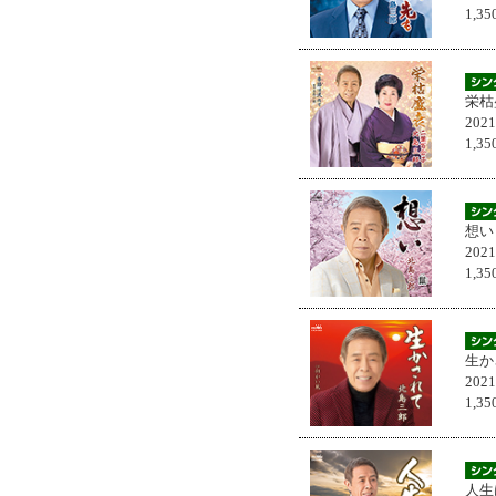
1,
栄枯
202
1,
想い
202
1,
生か
202
1,
人生