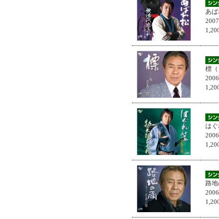
あば
200
1,
標（
200
1,
はぐ
200
1,
路地
200
1,