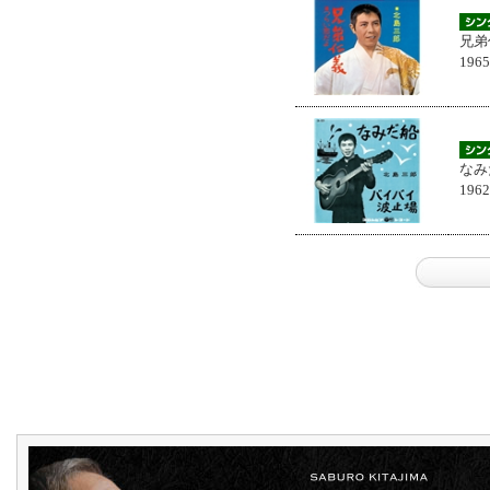
兄弟
196
なみ
196