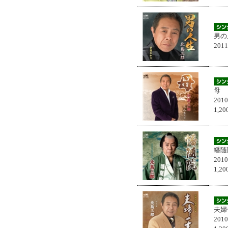
男の
201
母
201
1,
幡随
201
1,
夫婦
201