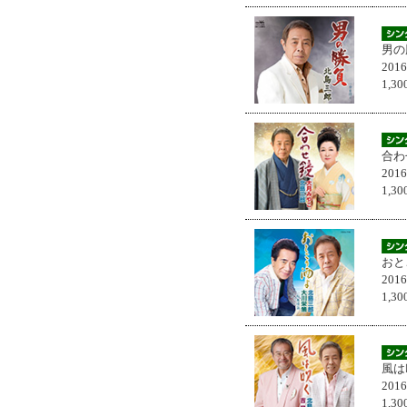
男の
201
1,
合わ
201
1,
おと
201
1,
風は
201
1,