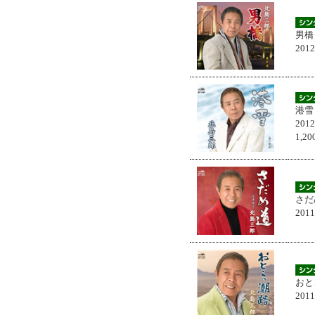
男橋
201
港雪
201
1,
さだ
201
おと
201