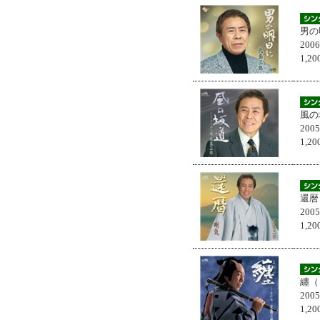
男の
200
1,
風の
200
1,
還暦
200
1,
纏（
200
1,