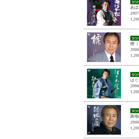
あば
200
1,
標（
200
1,
はぐ
200
1,
路地
200
1,