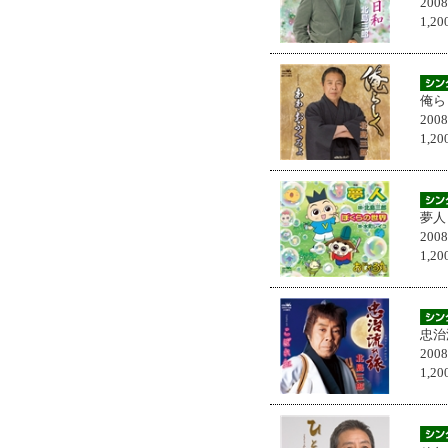
200
1,
俺ら
200
1,
夢人
200
1,
忠治
200
1,