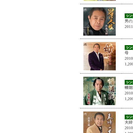
男の
201
母
201
1,
幡随
201
1,
夫婦
201