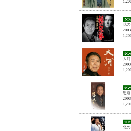
1,
花の
200
1,
大河
200
1,
恩返
200
1,
北の