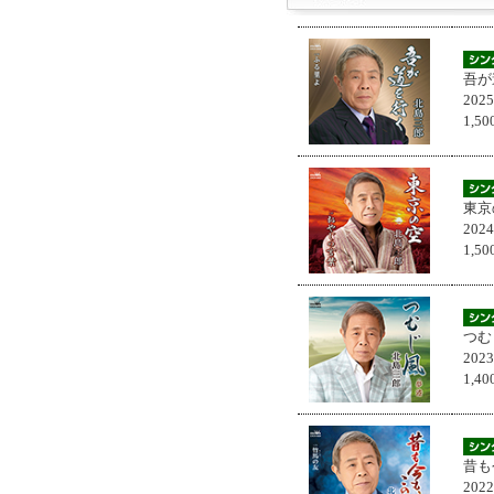
吾が
202
1,
東京
202
1,
つむ
202
1,
昔も
202