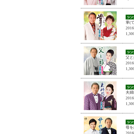
掌(
201
1,
父と
201
1,
夫婦
201
1,
母を
201