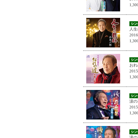
1,
人生
201
1,
おれ
201
1,
涙の
201
1,
涙の