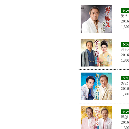
男の
201
1,
合わ
201
1,
おと
201
1,
風は
201
1,