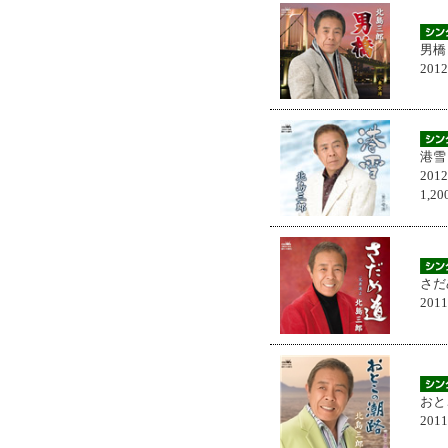
男橋
201
港雪
201
1,
さだ
201
おと
201