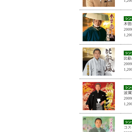
1,
木曽
200
1,
比叡
200
1,
波瀾
200
1,
コス