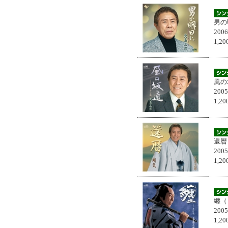
男の
200
1,
風の
200
1,
還暦
200
1,
纏（
200
1,