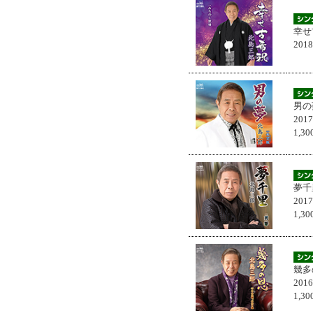
幸せ
201
男の
201
1,
夢千
201
1,
幾多
201
1,