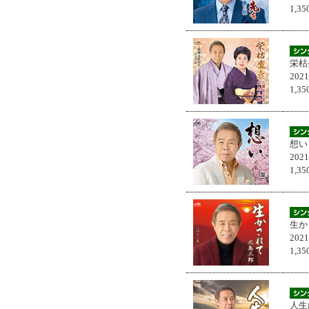
1,
栄枯
202
1,
想い
202
1,
生か
202
1,
人生