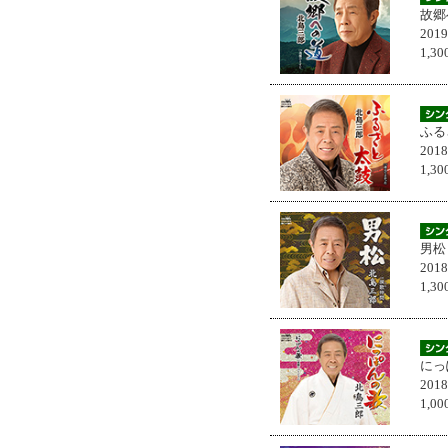
故郷
201
1,
ふる
201
1,
男松
201
1,
にっ
201
1,