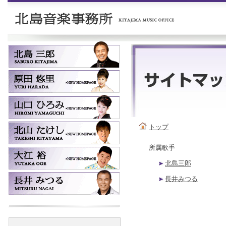
トップ
所属歌手
北島三郎
長井みつる