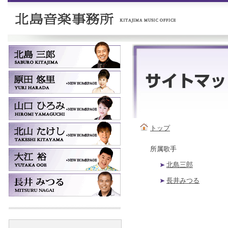
トップ
所属歌手
北島三郎
長井みつる