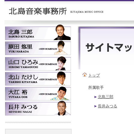
トップ
所属歌手
北島三郎
長井みつる