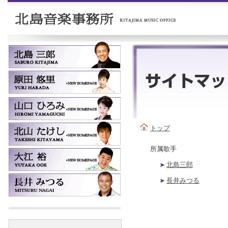
トップ
所属歌手
北島三郎
長井みつる