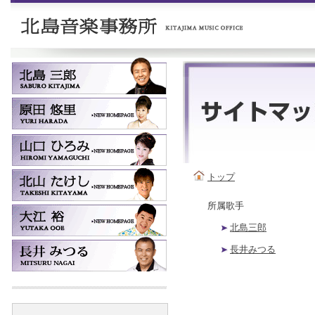
トップ
所属歌手
北島三郎
長井みつる