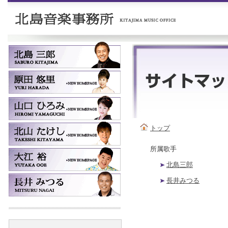
トップ
所属歌手
北島三郎
長井みつる