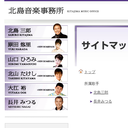
トップ
所属歌手
北島三郎
長井みつる