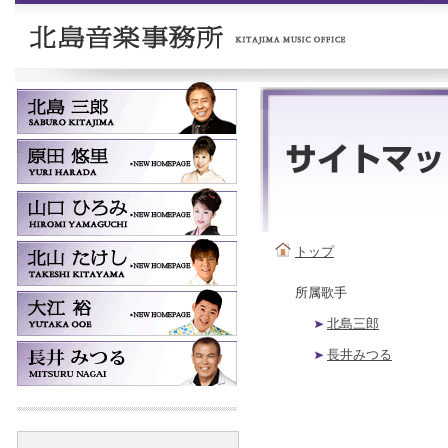
トップ
所属歌手
北島三郎
長井みつる