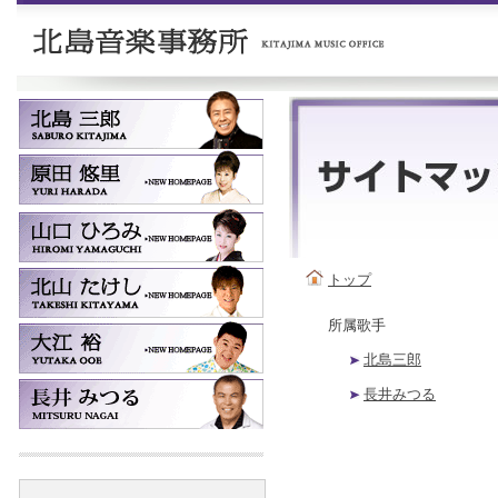
トップ
所属歌手
北島三郎
長井みつる