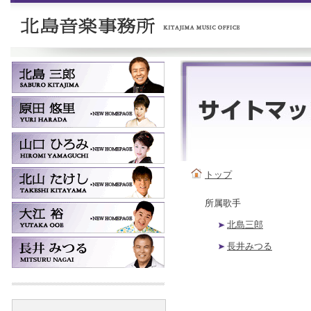
トップ
所属歌手
北島三郎
長井みつる