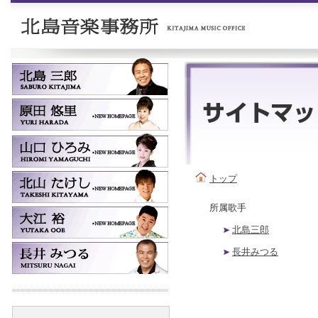
トップ
所属歌手
北島三郎
長井みつる