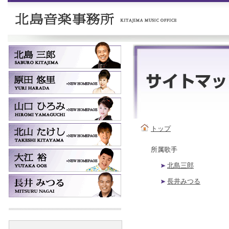
トップ
所属歌手
北島三郎
長井みつる