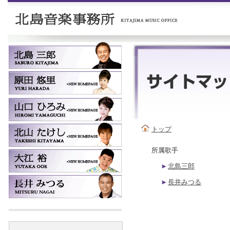
トップ
所属歌手
北島三郎
長井みつる