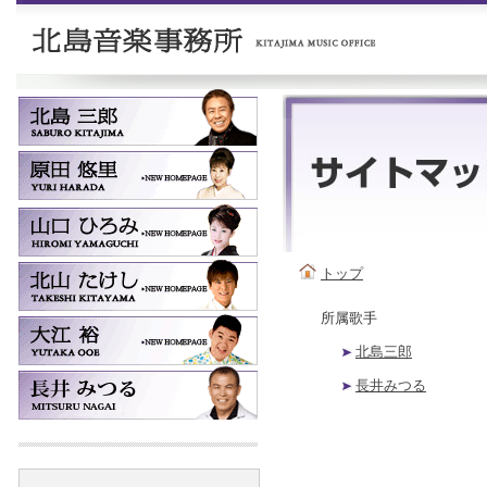
トップ
所属歌手
北島三郎
長井みつる