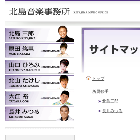
トップ
所属歌手
北島三郎
長井みつる