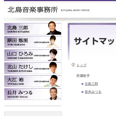
トップ
所属歌手
北島三郎
長井みつる