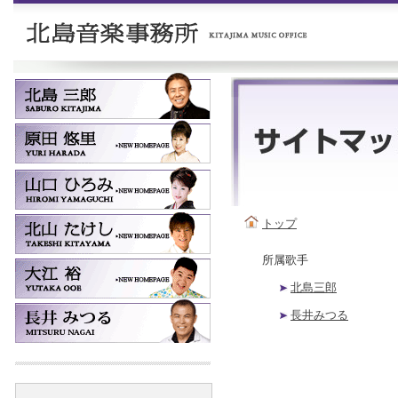
トップ
所属歌手
北島三郎
長井みつる