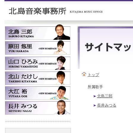
トップ
所属歌手
北島三郎
長井みつる