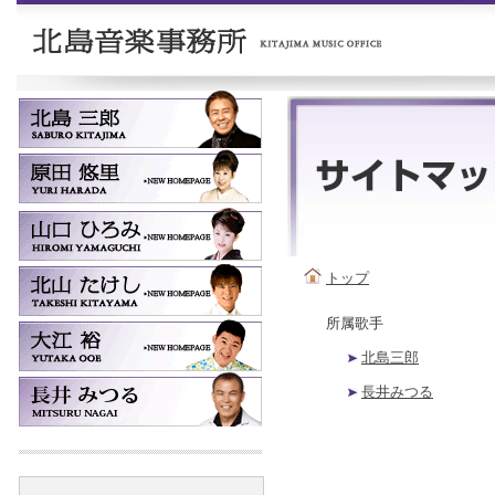
トップ
所属歌手
北島三郎
長井みつる