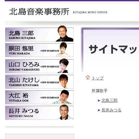
トップ
所属歌手
北島三郎
長井みつる