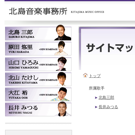
トップ
所属歌手
北島三郎
長井みつる