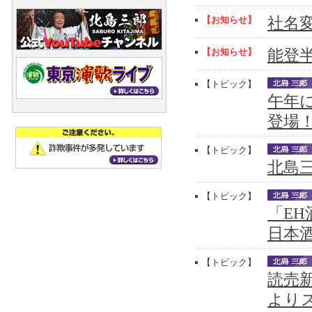
【お知らせ】
社名
【お知らせ】
能登
【トピック】
午年
登場
【トピック】
北島三
【トピック】
「E
日本
【トピック】
読売新
より