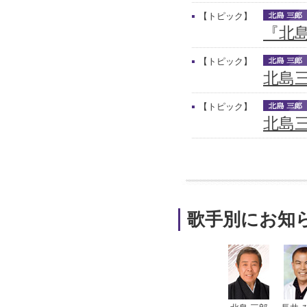
【トピック】
『北
【トピック】
北島
【トピック】
北島三
歌手別にお知