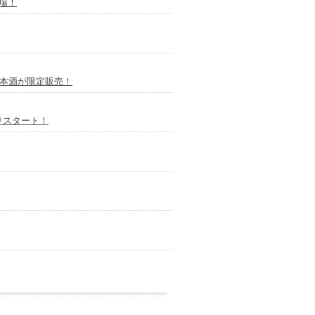
場！
日本酒が限定販売！
りスタート！