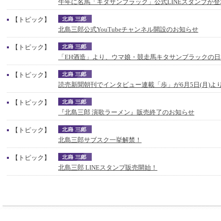
午年に名馬「キタサンブラック」公式LINEスタンプが登
【トピック】
北島三郎公式YouTubeチャンネル開設のお知らせ
【トピック】
「EH酒造」より、ウマ娘・競走馬キタサンブラックの
【トピック】
読売新聞朝刊でインタビュー連載「歩」が6月5日(月)よ
【トピック】
『北島三郎 演歌ラーメン』販売終了のお知らせ
【トピック】
北島三郎サブスク一挙解禁！
【トピック】
北島三郎 LINEスタンプ販売開始！