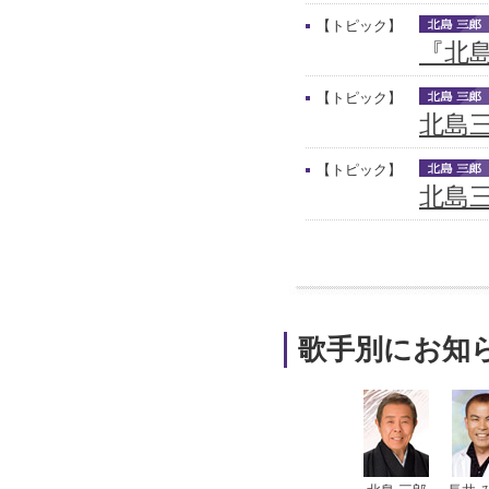
【トピック】
『北
【トピック】
北島
【トピック】
北島三
歌手別にお知