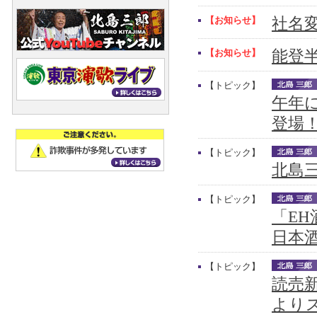
【お知らせ】
社名
【お知らせ】
能登
【トピック】
午年
登場
【トピック】
北島三
【トピック】
「E
日本
【トピック】
読売新
より