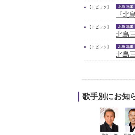
【トピック】
『北
【トピック】
北島
【トピック】
北島三
歌手別にお知