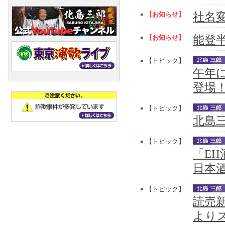
【お知らせ】
社名
【お知らせ】
能登
【トピック】
午年
登場
【トピック】
北島三
【トピック】
「E
日本
【トピック】
読売新
より