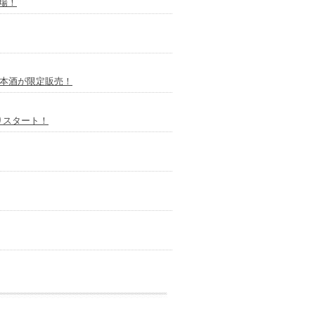
場！
日本酒が限定販売！
りスタート！