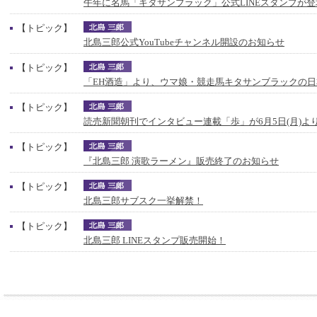
午年に名馬「キタサンブラック」公式LINEスタンプが登
【トピック】
北島三郎公式YouTubeチャンネル開設のお知らせ
【トピック】
「EH酒造」より、ウマ娘・競走馬キタサンブラックの
【トピック】
読売新聞朝刊でインタビュー連載「歩」が6月5日(月)よ
【トピック】
『北島三郎 演歌ラーメン』販売終了のお知らせ
【トピック】
北島三郎サブスク一挙解禁！
【トピック】
北島三郎 LINEスタンプ販売開始！