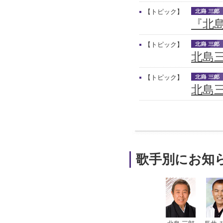
【トピック】
『北
【トピック】
北島
【トピック】
北島三
歌手別にお知