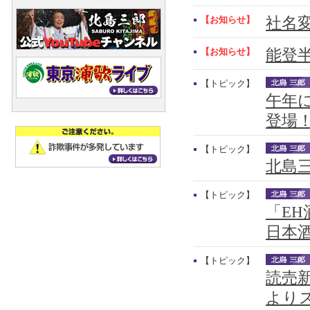
【お知らせ】
社名
【お知らせ】
能登
【トピック】
午年
登場
【トピック】
北島三
【トピック】
「E
日本
【トピック】
読売新
より