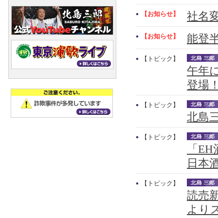
【お知らせ】
社名
【お知らせ】
能登
【トピック】
午年
登場
【トピック】
北島三
【トピック】
「E
日本
【トピック】
読売新
より