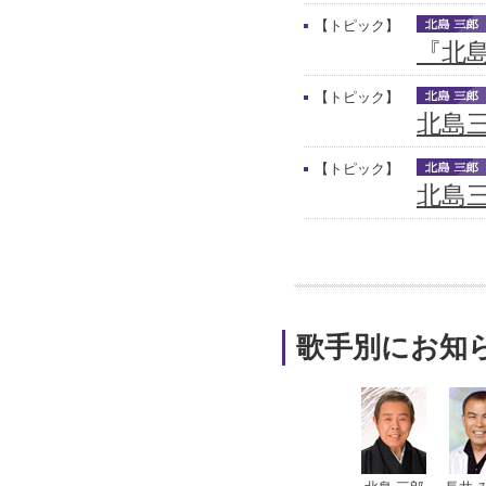
【トピック】
『北
【トピック】
北島
【トピック】
北島三
歌手別にお知