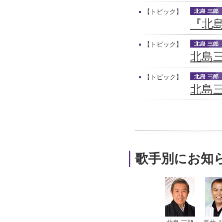
【トピック】
『北
【トピック】
北島
【トピック】
北島三
歌手別にお知