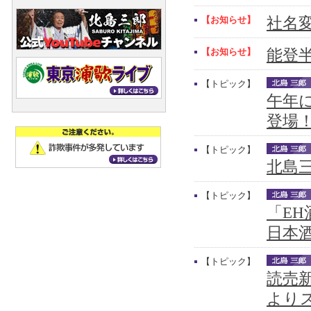
【お知らせ】
社名
【お知らせ】
能登
【トピック】
午年
登場
【トピック】
北島三
【トピック】
「E
日本
【トピック】
読売新
より