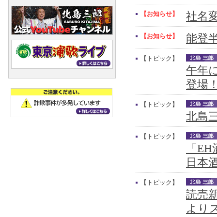
【お知らせ】
社名
【お知らせ】
能登
【トピック】
午年
登場
【トピック】
北島三
【トピック】
「E
日本
【トピック】
読売新
より