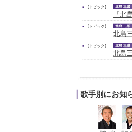
【トピック】
『北
【トピック】
北島
【トピック】
北島三
歌手別にお知