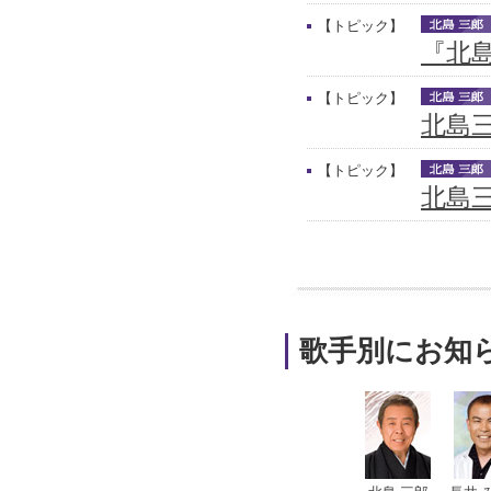
【トピック】
『北
【トピック】
北島
【トピック】
北島三
歌手別にお知