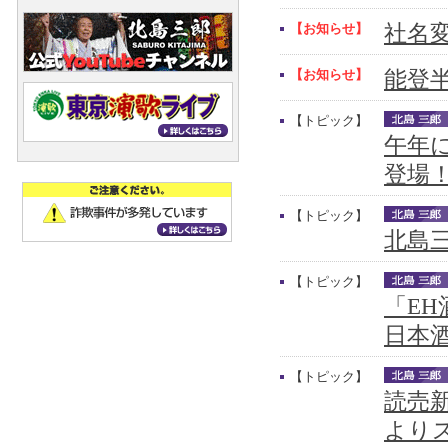
【お知らせ】
社名
【お知らせ】
能登
【トピック】
午年
登場
【トピック】
北島三
【トピック】
「E
日本
【トピック】
読売新
より