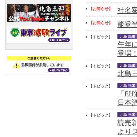
【お知らせ】
社名
【お知らせ】
能登
【トピック】
午年
登場
【トピック】
北島三
【トピック】
「E
日本
【トピック】
読売新
より