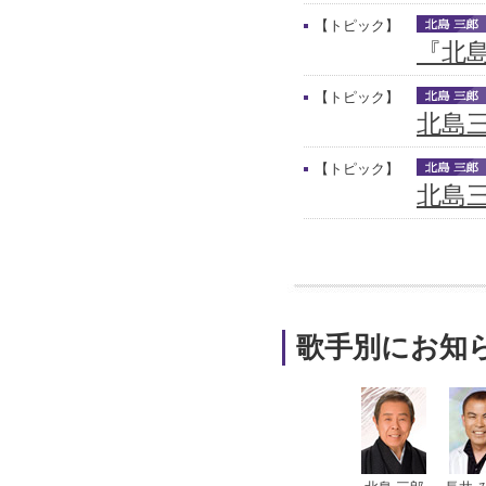
【トピック】
『北
【トピック】
北島
【トピック】
北島三
歌手別にお知